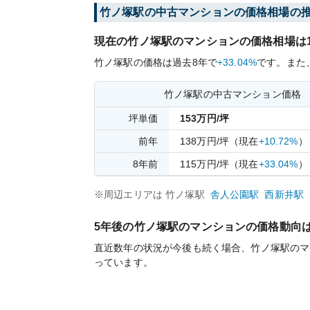
竹ノ塚
駅の中古マンションの価格相場の
現在の
竹ノ塚
駅のマンションの価格相場は
竹ノ塚
駅の価格は過去
8
年で
+33.04%
です。
また
竹ノ塚
駅の中古マンション価格
坪単価
153
万円/坪
前年
138
万円/坪
（現在
+10.72%
）
8
年前
115
万円/坪
（現在
+33.04%
）
※周辺エリアは
竹ノ塚
駅
舎人公園
駅
西新井
駅
5年後の
竹ノ塚
駅のマンションの価格動向
直近数年の状況が今後も続く場合、
竹ノ塚
駅のマ
っています。