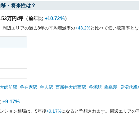
推移・将来性は？
153
万円/坪（前年比
+10.72%
）
、周辺エリアの過去
8
年の平均増減率の
+43.2%
と比べて
低い
騰落率とな
大師前
駅
谷在家
駅
舎人
駅
西新井大師西
駅
谷塚
駅
梅島
駅
見沼代親
は
+9.17%
ンション相場は、5年後
+9.17%
になると予想されます。周辺エリアの