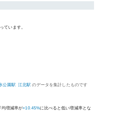
っています。
水公園
駅
江北
駅
のデータを集計したものです
平均増減率が
+10.45%
に比べると
低い
増減率とな