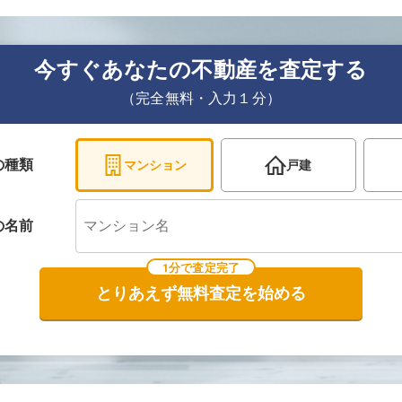
今すぐあなたの不動産を査定する
（完全無料・入力１分）
の種類
マンション
戸建
の
名前
1分で査定完了
とりあえず無料査定を始める