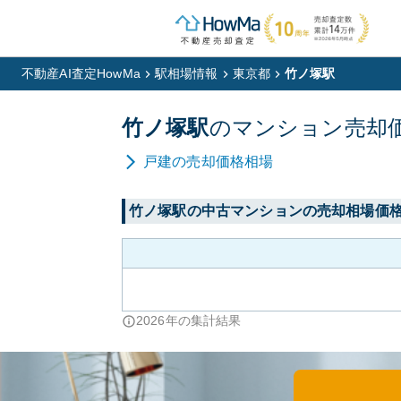
不動産AI査定HowMa
駅相場情報
東京都
竹ノ塚駅
竹ノ塚
駅
の
マンション
売却
戸建
の売却価格相場
竹ノ塚
駅の中古マンションの売却相場価
2026
年の集計結果