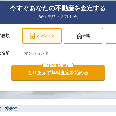
今すぐあなたの不動産を査定する
（完全無料・入力１分）
の種類
マンション
戸建
の
名前
1分で査定完了
とりあえず無料査定を始める
性・将来性