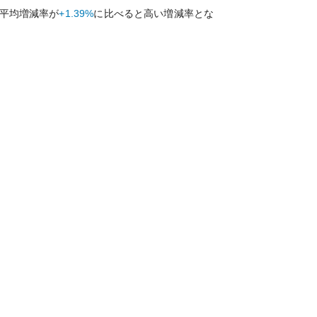
平均増減率が
+1.39%
に比べると
高い
増減率とな