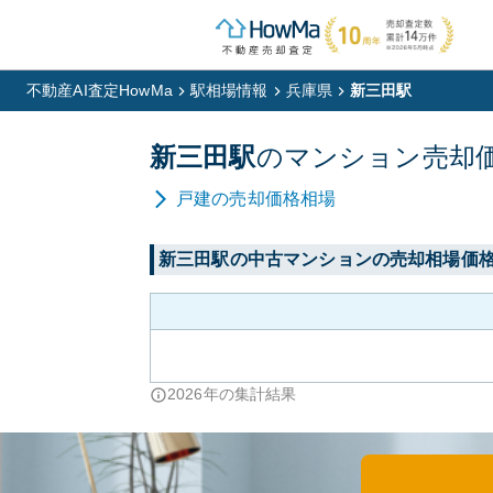
不動産AI査定HowMa
駅相場情報
兵庫県
新三田駅
新三田
駅
の
マンション
売却
戸建
の売却価格相場
新三田
駅の中古マンションの売却相場価
2026
年の集計結果