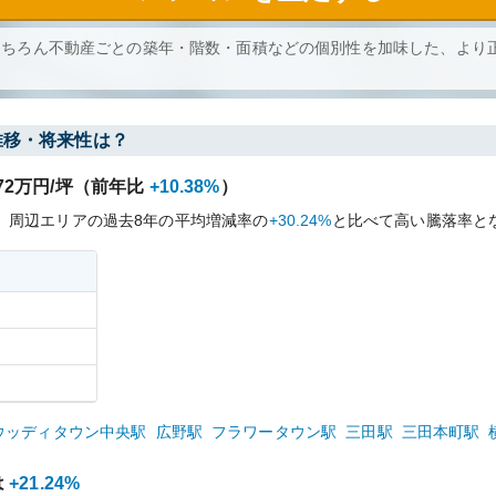
もちろん不動産ごとの築年・階数・面積などの個別性を加味した、より
推移・将来性は？
72
万円/坪（前年比
+10.38%
）
、周辺エリアの過去
8
年の平均増減率の
+30.24%
と比べて
高い
騰落率と
ウッディタウン中央
駅
広野
駅
フラワータウン
駅
三田
駅
三田本町
駅
は
+21.24%