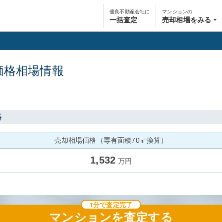
優良不動産会社に
マンションの
一括査定
売却相場をみる
価格相場情報
格
売却相場価格（専有面積70㎡換算）
1,532
万円
1分で査定完了
マンション
を査定する