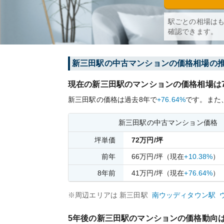
駅ごとの相場は
確認できます。
新三田
駅の中古マンションの価格相場の
現在の
新三田
駅のマンションの価格相場は
新三田
駅の価格は過去
8
年で
+76.64%
です。
また
新三田
駅の中古マンション価格
坪単価
72
万円/坪
前年
66
万円/坪
（現在
+10.38%
）
8
年前
41
万円/坪
（現在
+76.64%
）
※周辺エリアは
新三田
駅
南ウッディタウン
駅
5年後の
新三田
駅のマンションの価格動向