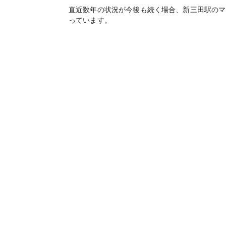
直近数年の状況が今後も続く場合、
新三田
駅のマ
っています。