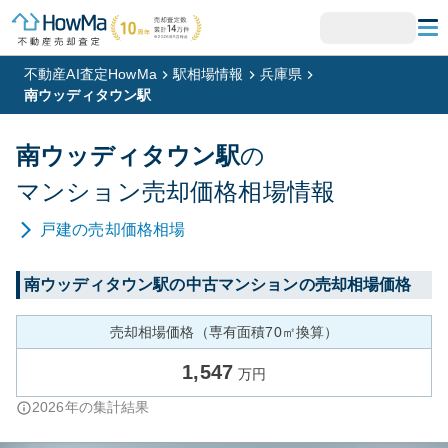
不動産AI査定HowMa
駅相場情報
兵庫県
南ウッディタウン駅
南ウッディタウン
駅
の
マンション
売却価格相場情報
戸建
の売却価格相場
南ウッディタウン
駅の中古マンションの売却相場価格
売却相場価格（専有面積70㎡換算）
1,547
万円
2026
年の集計結果