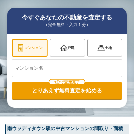
今すぐあなたの不動産を査定する
（完全無料・入力１分）
マンション
戸建
土地
1分で査定完了
とりあえず無料査定を始める
南ウッディタウン
駅の中古マンションの間取り・面積