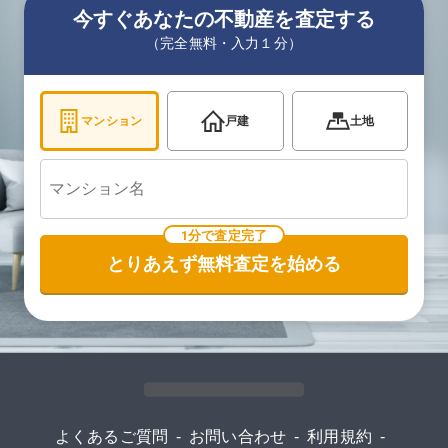
今すぐあなたの不動産を査定する
（完全無料・入力１分）
マンション
戸建
土地
1分で査定完了
とりあえず無料査定を始める
よくあるご質問
-
お問い合わせ
-
利用規約
-