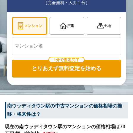
（完全無料・入力１分）
マンション
戸建
土地
1分で査定完了
とりあえず無料査定を始める
南ウッディタウン
駅の中古マンションの価格相場の推
移・将来性は？
現在の
南ウッディタウン
駅のマンションの価格相場は
73