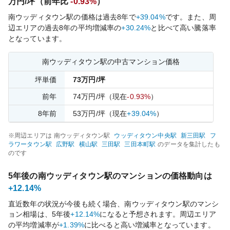
万円/坪（前年比
-0.93%
）
南ウッディタウン
駅の価格は過去
8
年で
+39.04%
です。
また、周
辺エリアの過去
8
年の平均増減率の
+30.24%
と比べて
高い
騰落率
となっています。
南ウッディタウン
駅の中古マンション価格
坪単価
73
万円/坪
前年
74
万円/坪
（現在
-0.93%
）
8
年前
53
万円/坪
（現在
+39.04%
）
※周辺エリアは
南ウッディタウン
駅
ウッディタウン中央
駅
新三田
駅
フ
ラワータウン
駅
広野
駅
横山
駅
三田
駅
三田本町
駅
のデータを集計したも
のです
5年後の
南ウッディタウン
駅のマンションの価格動向は
+12.14%
直近数年の状況が今後も続く場合、
南ウッディタウン
駅のマンシ
ョン相場は、5年後
+12.14%
になると予想されます。周辺エリア
の平均増減率が
+1.39%
に比べると
高い
増減率となっています。