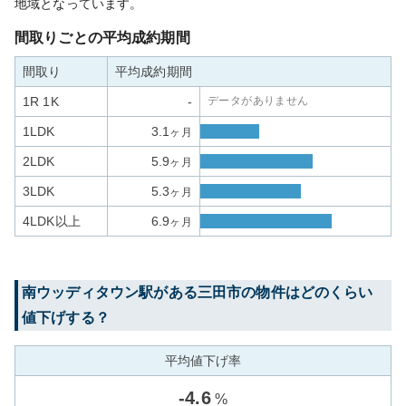
地域となっています。
間取りごとの平均成約期間
間取り
平均成約期間
1R 1K
-
データがありません
1LDK
3.1
ヶ月
2LDK
5.9
ヶ月
3LDK
5.3
ヶ月
4LDK以上
6.9
ヶ月
南ウッディタウン
駅がある
三田市
の物件はどのくらい
値下げする？
平均値下げ率
-
4.6
%