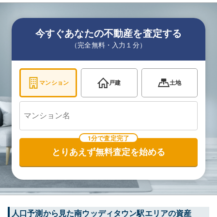
今すぐあなたの不動産を査定する
（完全無料・入力１分）
マンション
戸建
土地
1分で査定完了
とりあえず無料査定を始める
人口予測から見た
南ウッディタウン
駅エリアの資産