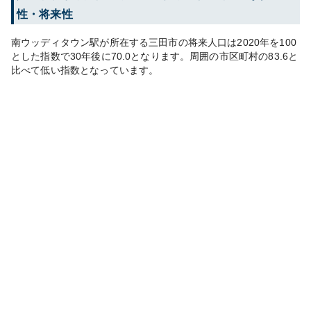
性・将来性
南ウッディタウン
駅が所在する
三田市
の将来人口は
2020
年を100
とした指数で30年後に
70.0
となります。
周囲の市区町村の
83.6
と
比べて
低い
指数となっています。