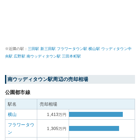
※近隣の駅：
三田
駅
新三田
駅
フラワータウン
駅
横山
駅
ウッディタウン中
央
駅
広野
駅
南ウッディタウン
駅
三田本町
駅
南ウッディタウン
駅周辺の売却相場
公園都市線
駅名
売却相場
横山
1,413
万円
フラワータウ
1,305
万円
ン