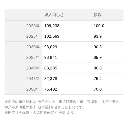
総人口(人)
指数
2020
年
109,238
100.0
2025
年
102,569
93.9
2030
年
98,629
90.3
2035
年
93,841
85.9
2040
年
88,285
80.8
2045
年
82,378
75.4
2050
年
76,492
70.0
※周囲の市区町村は
神戸市北区、川辺郡猪名川町、宝塚市、神戸市灘区、
神戸市東灘区
の将来人口推計を合算したものです。
※国立社会保障・人口問題研究所 推計 より。