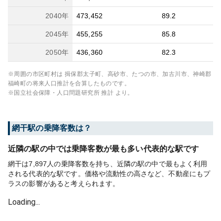
2040
年
473,452
89.2
2045
年
455,255
85.8
2050
年
436,360
82.3
※周囲の市区町村は
揖保郡太子町、高砂市、たつの市、加古川市、神崎郡
福崎町
の将来人口推計を合算したものです。
※国立社会保障・人口問題研究所 推計 より。
網干
駅の乗降客数は？
近隣の駅の中では乗降客数が最も多い代表的な駅です
網干は7,897人の乗降客数を持ち、近隣の駅の中で最もよく利用
される代表的な駅です。価格や流動性の高さなど、不動産にもプ
ラスの影響があると考えられます。
Loading...