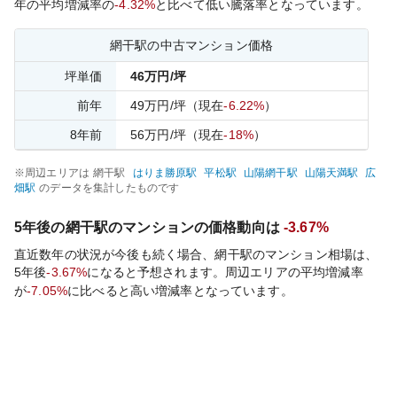
年の平均増減率の
-4.32%
と比べて
低い
騰落率となっています。
網干
駅の中古マンション価格
坪単価
46
万円/坪
前年
49
万円/坪
（現在
-6.22%
）
8
年前
56
万円/坪
（現在
-18%
）
※周辺エリアは
網干
駅
はりま勝原
駅
平松
駅
山陽網干
駅
山陽天満
駅
広
畑
駅
のデータを集計したものです
5年後の
網干
駅のマンションの価格動向は
-3.67%
直近数年の状況が今後も続く場合、
網干
駅のマンション相場は、
5年後
-3.67%
になると予想されます。周辺エリアの平均増減率
が
-7.05%
に比べると
高い
増減率となっています。