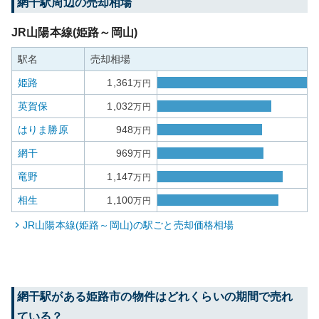
網干
駅周辺の売却相場
JR山陽本線(姫路～岡山)
駅名
売却相場
姫路
1,361
万円
英賀保
1,032
万円
はりま勝原
948
万円
網干
969
万円
竜野
1,147
万円
相生
1,100
万円
JR山陽本線(姫路～岡山)
の駅ごと売却価格相場
網干
駅がある
姫路市
の物件はどれくらいの期間で売れ
ている？