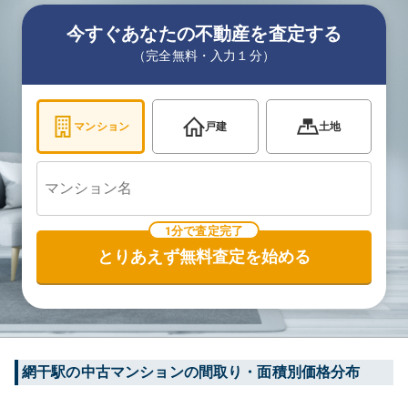
今すぐあなたの不動産を査定する
（完全無料・入力１分）
マンション
戸建
土地
1分で査定完了
とりあえず無料査定を始める
網干
駅の中古マンションの間取り・面積別価格分布