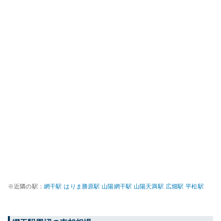
※近隣の駅：
網干
駅
はりま勝原
駅
山陽網干
駅
山陽天満
駅
広畑
駅
平松
駅