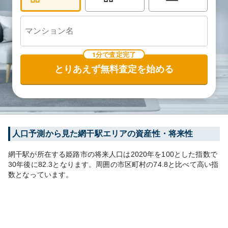
1分で査定完了
とりあえず無料査定を始める
人口予測から見た
網干
駅エリアの資産性・将来性
網干
駅が所在する
姫路市
の将来人口は
2020
年を100とした指数で
30年後に
82.3
となります。
周囲の市区町村の
74.8
と比べて
高い
指
数となっています。