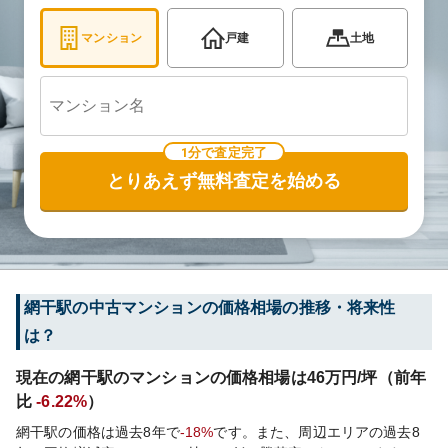
マンション
戸建
土地
1分で査定完了
とりあえず無料査定を始める
網干
駅の中古マンションの価格相場の推移・将来性
は？
現在の
網干
駅のマンションの価格相場は
46
万円/坪（前年
比
-6.22%
）
網干
駅の価格は過去
8
年で
-18%
です。
また、周辺エリアの過去
8