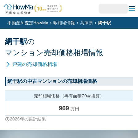
不動産AI査定HowMa
駅相場情報
兵庫県
網干駅
網干
駅
の
マンション
売却価格相場情報
戸建
の売却価格相場
網干
駅の中古マンションの売却相場価格
売却相場価格（専有面積70㎡換算）
969
万円
2026
年の集計結果