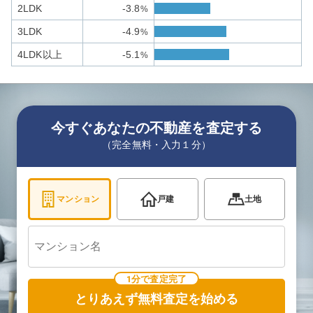
2LDK
-3.8
%
3LDK
-4.9
%
4LDK以上
-5.1
%
今すぐあなたの不動産を査定する
（完全無料・入力１分）
マンション
戸建
土地
1分で査定完了
とりあえず無料査定を始める