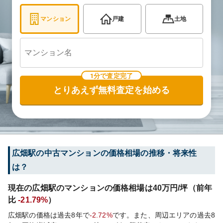
マンション
戸建
土地
1分で査定完了
とりあえず無料査定を始める
広畑
駅の中古マンションの価格相場の推移・将来性
は？
現在の
広畑
駅のマンションの価格相場は
40
万円/坪（前年
比
-21.79%
）
広畑
駅の価格は過去
8
年で
-2.72%
です。
また、周辺エリアの過去
8