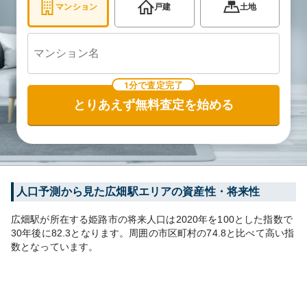
マンション
戸建
土地
1分で査定完了
とりあえず無料査定を始める
人口予測から見た
広畑
駅エリアの資産性・将来性
広畑
駅が所在する
姫路市
の将来人口は
2020
年を100とした指数で
30年後に
82.3
となります。
周囲の市区町村の
74.8
と比べて
高い
指
数となっています。