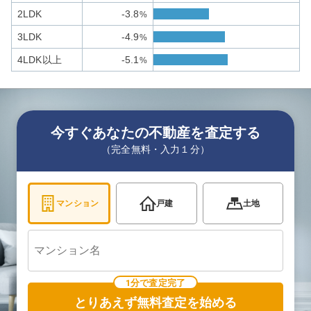
2LDK
-3.8
%
3LDK
-4.9
%
4LDK以上
-5.1
%
今すぐあなたの不動産を査定する
（完全無料・入力１分）
マンション
戸建
土地
1分で査定完了
とりあえず無料査定を始める