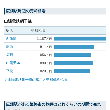
広畑
駅周辺の売却相場
山陽電鉄網干線
駅名
売却相場
西飾磨
1,187
万円
夢前川
911
万円
広畑
856
万円
山陽天満
890
万円
平松
820
万円
山陽電鉄網干線
の駅ごと売却価格相場
広畑
駅がある
姫路市
の物件はどれくらいの期間で売れ