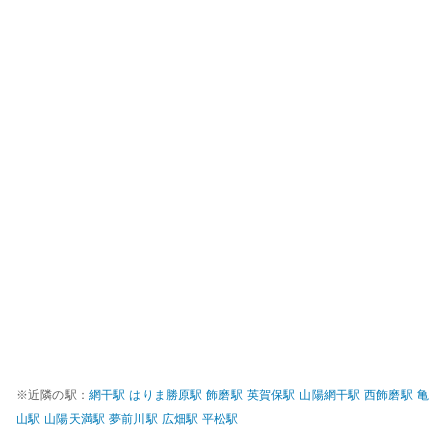
※近隣の駅：
網干
駅
はりま勝原
駅
飾磨
駅
英賀保
駅
山陽網干
駅
西飾磨
駅
亀
山
駅
山陽天満
駅
夢前川
駅
広畑
駅
平松
駅