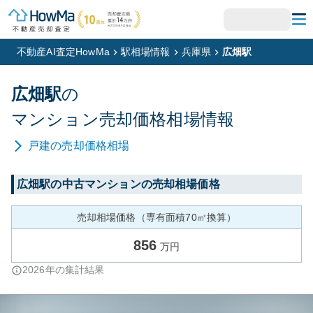
不動産AI査定HowMa
駅相場情報
兵庫県
広畑駅
広畑
駅
の
マンション
売却価格相場情報
戸建
の売却価格相場
広畑
駅の中古マンションの売却相場価格
売却相場価格（専有面積70㎡換算）
856
万円
2026
年の集計結果