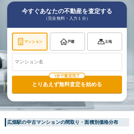
今すぐあなたの不動産を査定する
（完全無料・入力１分）
マンション
戸建
土地
1分で査定完了
とりあえず無料査定を始める
広畑
駅の中古マンションの間取り・面積別価格分布