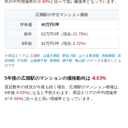
年の平均増減率の
-0.48%
と比べて
低い
騰落率となっています。
広畑
駅の中古マンション価格
坪単価
40
万円/坪
前年
52
万円/坪
（現在
-21.79%
）
8
年前
42
万円/坪
（現在
-2.72%
）
※周辺エリアは
広畑
駅
山陽天満
駅
夢前川
駅
はりま勝原
駅
西飾磨
駅
英
賀保
駅
平松
駅
山陽網干
駅
飾磨
駅
網干
駅
亀山
駅
のデータを集計したも
のです
5年後の
広畑
駅のマンションの価格動向は
-6.03%
直近数年の状況が今後も続く場合、
広畑
駅のマンション相場は、
5年後
-6.03%
になると予想されます。周辺エリアの平均増減率
が
-9.34%
に比べると
高い
増減率となっています。