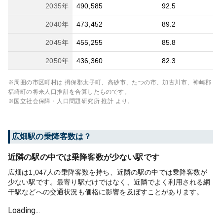
2035
年
490,585
92.5
2040
年
473,452
89.2
2045
年
455,255
85.8
2050
年
436,360
82.3
※周囲の市区町村は
揖保郡太子町、高砂市、たつの市、加古川市、神崎郡
福崎町
の将来人口推計を合算したものです。
※国立社会保障・人口問題研究所 推計 より。
広畑
駅の乗降客数は？
近隣の駅の中では乗降客数が少ない駅です
広畑は1,047人の乗降客数を持ち、近隣の駅の中では乗降客数が
少ない駅です。最寄り駅だけではなく、近隣でよく利用される網
干駅などへの交通状況も価格に影響を及ぼすことがあります。
Loading...