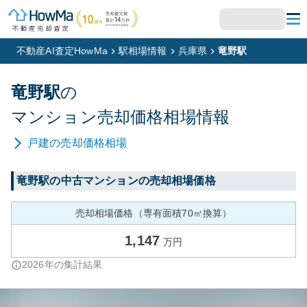
不動産AI査定HowMa
駅相場情報
兵庫県
竜野駅
竜野
駅
の
マンション
売却価格相場情報
戸建
の売却価格相場
竜野
駅の中古マンションの売却相場価格
売却相場価格（専有面積70㎡換算）
1,147
万円
2026
年の集計結果