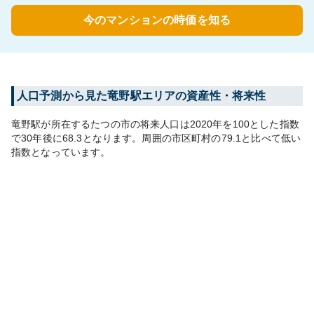
今のマンションの時価を知る
人口予測から見た
竜野
駅エリアの資産性・将来性
竜野
駅が所在する
たつの市
の将来人口は
2020
年を100とした指数
で30年後に
68.3
となります。
周囲の市区町村の
79.1
と比べて
低い
指数となっています。