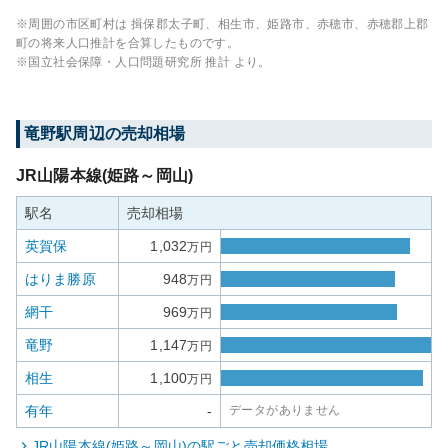
※周囲の市区町村は
揖保郡太子町、相生市、姫路市、赤穂市、赤穂郡上郡
町
の将来人口推計を合算したものです。
※国立社会保障・人口問題研究所 推計 より。
竜野
駅周辺の売却相場
JR山陽本線(姫路～岡山)
駅名
売却相場
英賀保
1,032
万円
はりま勝原
948
万円
網干
969
万円
竜野
1,147
万円
相生
1,100
万円
有年
-
データがありません
JR山陽本線(姫路～岡山)
の駅ごと売却価格相場