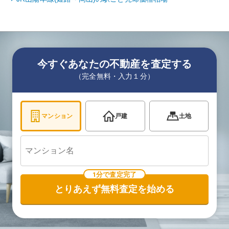
今すぐあなたの不動産を査定する
（完全無料・入力１分）
マンション
戸建
土地
1分で査定完了
とりあえず無料査定を始める