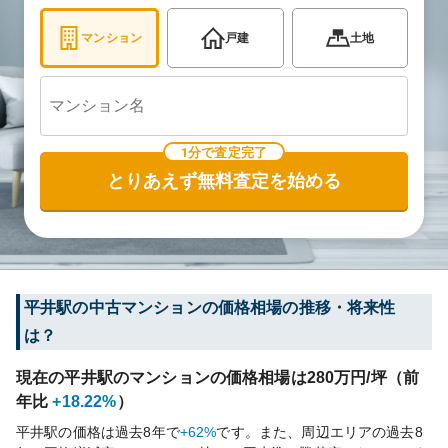
マンション
戸建
土地
1分で査定完了
とりあえず無料査定を始める
平井
駅の中古マンションの価格相場の推移・将来性
は？
現在の
平井
駅のマンションの価格相場は
280
万円/坪（前
年比
+18.22%
）
平井
駅の価格は過去
8
年で
+62%
です。
また、周辺エリアの過去
8