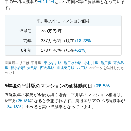
年の平均増減率の
+61.84%
と比べて
同水準の
騰落率となっていま
す。
平井
駅の中古マンション価格
坪単価
280
万円/坪
前年
237
万円/坪
（現在
+18.22%
）
8
年前
173
万円/坪
（現在
+62%
）
※周辺エリアは
平井
駅
東あずま
駅
亀戸水神
駅
小村井
駅
亀戸
駅
東大島
駅
新小岩
駅
大島
駅
西大島
駅
京成曳舟
駅
八広
駅
のデータを集計したも
のです
5年後の
平井
駅のマンションの価格動向は
+26.5%
直近数年の状況が今後も続く場合、
平井
駅のマンション相場は、
5年後
+26.5%
になると予想されます。周辺エリアの平均増減率が
+24.18%
に比べると
高い
増減率となっています。