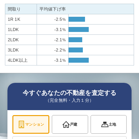
間取り
平均値下げ率
1R 1K
-2.5
%
1LDK
-3.1
%
2LDK
-2.1
%
3LDK
-2.2
%
4LDK以上
-3.1
%
今すぐあなたの不動産を査定する
（完全無料・入力１分）
マンション
戸建
土地