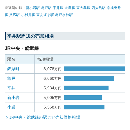
※近隣の駅：
新小岩
駅
亀戸
駅
平井
駅
大島
駅
東大島
駅
西大島
駅
京成曳舟
駅
八広
駅
小村井
駅
東あずま
駅
亀戸水神
駅
平井
駅周辺の売却相場
JR中央・総武線
駅名
売却相場
錦糸町
8,078
万円
亀戸
6,660
万円
平井
5,934
万円
新小岩
5,005
万円
小岩
5,368
万円
JR中央・総武線
の駅ごと売却価格相場