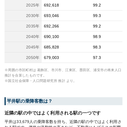
2025
年
692,618
99.2
2030
年
693,046
99.3
2035
年
692,266
99.2
2040
年
690,100
98.9
2045
年
685,828
98.3
2050
年
679,003
97.3
※周囲の市区町村は
葛飾区、市川市、江東区、墨田区、浦安市
の将来人口
推計を合算したものです。
※国立社会保障・人口問題研究所 推計 より。
平井
駅の乗降客数は？
近隣の駅の中ではよく利用される駅の一つです
平井は33,679人の乗降客数を持ち、近隣の駅の中ではよく利用さ