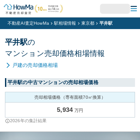
不動産AI査定HowMa
駅相場情報
東京都
平井駅
平井
駅
の
マンション
売却価格相場情報
戸建
の売却価格相場
平井
駅の中古マンションの売却相場価格
売却相場価格（専有面積70㎡換算）
5,934
万円
2026
年の集計結果