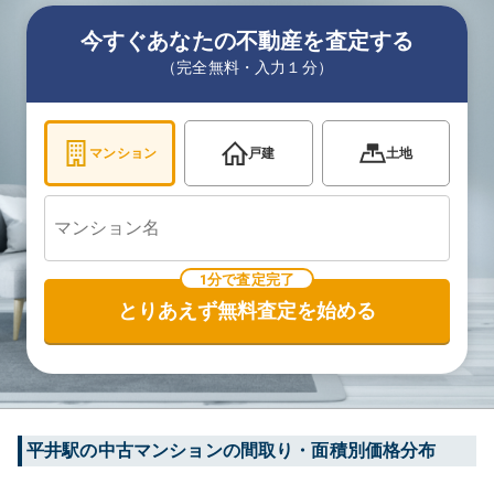
今すぐあなたの不動産を査定する
（完全無料・入力１分）
マンション
戸建
土地
1分で査定完了
とりあえず無料査定を始める
平井
駅の中古マンションの間取り・面積別価格分布