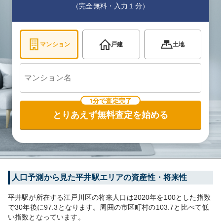
（完全無料・入力１分）
マンション
戸建
土地
1分で査定完了
とりあえず無料査定を始める
人口予測から見た
平井
駅エリアの資産性・将来性
平井
駅が所在する
江戸川区
の将来人口は
2020
年を100とした指数
で30年後に
97.3
となります。
周囲の市区町村の
103.7
と比べて
低
い
指数となっています。