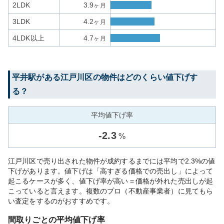
2LDK
3.9
ヶ月
3LDK
4.2
ヶ月
4LDK以上
4.7
ヶ月
平井
駅がある
江戸川区
の物件はどのくらい値下げす
る？
平均値下げ率
-
2.3
%
江戸川区で売り出された物件が成約するまでには平均で2.3%の値
下げがあります。値下げは「高すぎる価格での売出し」によって
起こるケースが多く、値下げ率が高い＝価格が外れた売出しが起
こっていると言えます。複数のプロ（不動産事業者）に見てもら
い査定をするのがおすすめです。
間取りごとの平均値下げ率