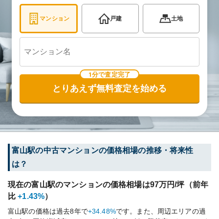
マンション
戸建
土地
1分で査定完了
とりあえず無料査定を始める
富山
駅の中古マンションの価格相場の推移・将来性
は？
現在の
富山
駅のマンションの価格相場は
97
万円/坪（前年
比
+1.43%
）
富山
駅の価格は過去
8
年で
+34.48%
です。
また、周辺エリアの過