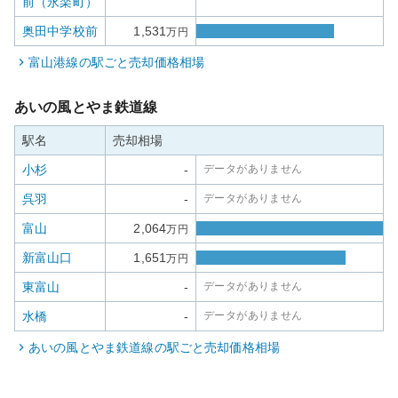
前（永楽町）
奥田中学校前
1,531
万円
富山港線
の駅ごと売却価格相場
あいの風とやま鉄道線
駅名
売却相場
小杉
-
データがありません
呉羽
-
データがありません
富山
2,064
万円
新富山口
1,651
万円
東富山
-
データがありません
水橋
-
データがありません
あいの風とやま鉄道線
の駅ごと売却価格相場