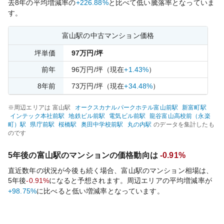
去
8
年の平均増減率の
+226.88%
と比べて
低い
騰落率となっていま
す。
富山
駅の中古マンション価格
坪単価
97
万円/坪
前年
96
万円/坪
（現在
+1.43%
）
8
年前
73
万円/坪
（現在
+34.48%
）
※周辺エリアは
富山
駅
オークスカナルパークホテル富山前
駅
新富町
駅
インテック本社前
駅
地鉄ビル前
駅
電気ビル前
駅
龍谷富山高校前（永楽
町）
駅
県庁前
駅
桜橋
駅
奥田中学校前
駅
丸の内
駅
のデータを集計したも
のです
5年後の
富山
駅のマンションの価格動向は
-0.91%
直近数年の状況が今後も続く場合、
富山
駅のマンション相場は、
5年後
-0.91%
になると予想されます。周辺エリアの平均増減率が
+98.75%
に比べると
低い
増減率となっています。