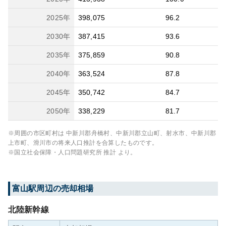
2025
年
398,075
96.2
2030
年
387,415
93.6
2035
年
375,859
90.8
2040
年
363,524
87.8
2045
年
350,742
84.7
2050
年
338,229
81.7
※周囲の市区町村は
中新川郡舟橋村、中新川郡立山町、射水市、中新川郡
上市町、滑川市
の将来人口推計を合算したものです。
※国立社会保障・人口問題研究所 推計 より。
富山
駅周辺の売却相場
北陸新幹線