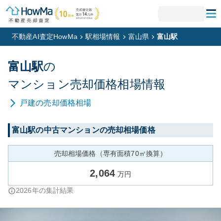
不動産AI査定HowMa
駅相場情報
富山県
富山駅
富山
駅
の
マンション
売却価格相場情報
戸建
の売却価格相場
富山
駅の中古マンションの売却相場価格
売却相場価格（専有面積70㎡換算）
2,064
万円
2026
年の集計結果