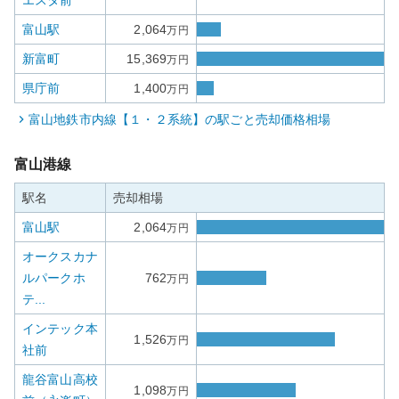
エスタ前
富山駅
2,064
万円
新富町
15,369
万円
県庁前
1,400
万円
富山地鉄市内線【１・２系統】
の駅ごと売却価格相場
富山港線
駅名
売却相場
富山駅
2,064
万円
オークスカナ
ルパークホ
762
万円
テ...
インテック本
1,526
万円
社前
龍谷富山高校
1,098
万円