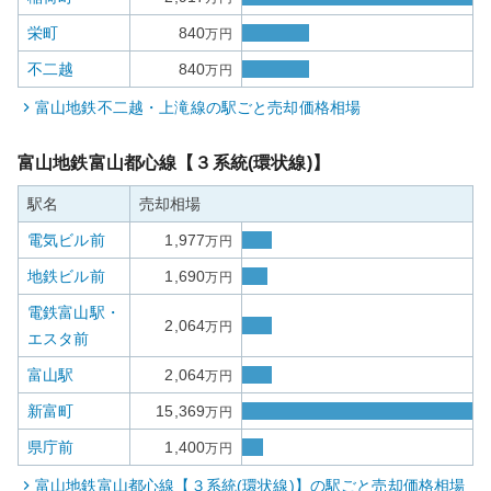
栄町
840
万円
不二越
840
万円
富山地鉄不二越・上滝線
の駅ごと売却価格相場
富山地鉄富山都心線【３系統(環状線)】
駅名
売却相場
電気ビル前
1,977
万円
地鉄ビル前
1,690
万円
電鉄富山駅・
2,064
万円
エスタ前
富山駅
2,064
万円
新富町
15,369
万円
県庁前
1,400
万円
富山地鉄富山都心線【３系統(環状線)】
の駅ごと売却価格相場