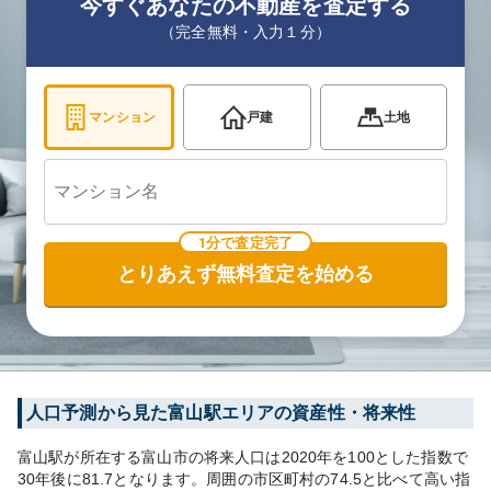
今すぐあなたの不動産を査定する
（完全無料・入力１分）
マンション
戸建
土地
1分で査定完了
とりあえず無料査定を始める
人口予測から見た
富山
駅エリアの資産性・将来性
富山
駅が所在する
富山市
の将来人口は
2020
年を100とした指数で
30年後に
81.7
となります。
周囲の市区町村の
74.5
と比べて
高い
指