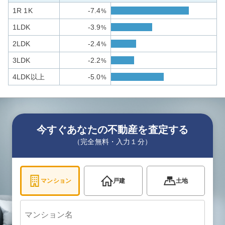
1R 1K
-7.4
%
1LDK
-3.9
%
2LDK
-2.4
%
3LDK
-2.2
%
4LDK以上
-5.0
%
今すぐあなたの不動産を査定する
（完全無料・入力１分）
マンション
戸建
土地