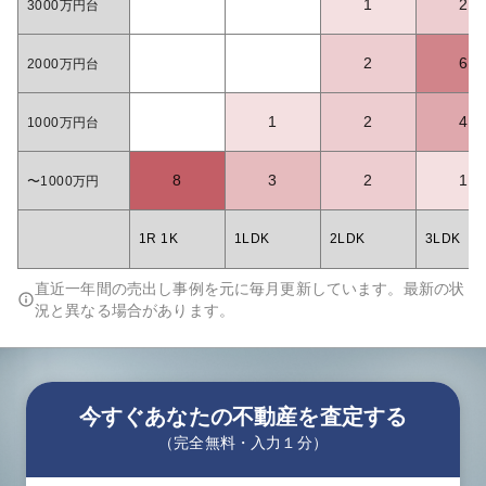
1
2
3000万円台
2
6
2000万円台
1
2
4
1000万円台
8
3
2
1
〜1000万円
1R 1K
1LDK
2LDK
3LDK
直近一年間の売出し事例を元に毎月更新しています。最新の状
況と異なる場合があります。
今すぐあなたの不動産を査定する
（完全無料・入力１分）