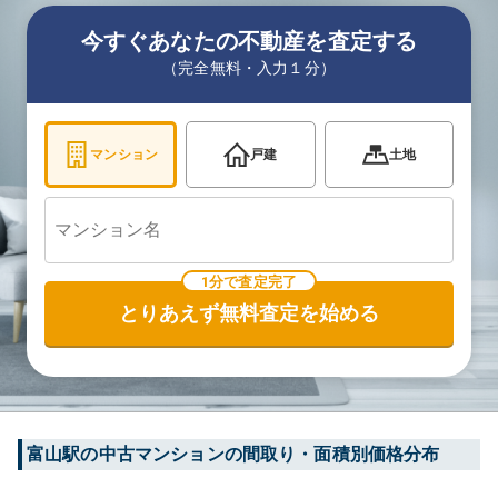
今すぐあなたの不動産を査定する
（完全無料・入力１分）
マンション
戸建
土地
1分で査定完了
とりあえず無料査定を始める
富山
駅の中古マンションの間取り・面積別価格分布