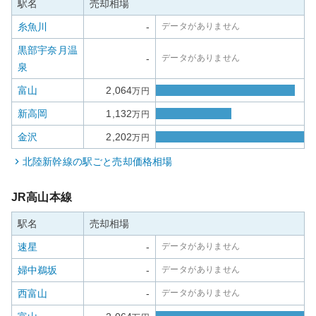
駅名
売却相場
糸魚川
-
データがありません
黒部宇奈月温
-
データがありません
泉
富山
2,064
万円
新高岡
1,132
万円
金沢
2,202
万円
北陸新幹線
の駅ごと売却価格相場
JR高山本線
駅名
売却相場
速星
-
データがありません
婦中鵜坂
-
データがありません
西富山
-
データがありません