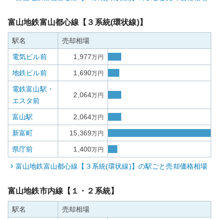
富山地鉄富山都心線【３系統(環状線)】
駅名
売却相場
電気ビル前
1,977
万円
地鉄ビル前
1,690
万円
電鉄富山駅・
2,064
万円
エスタ前
富山駅
2,064
万円
新富町
15,369
万円
県庁前
1,400
万円
富山地鉄富山都心線【３系統(環状線)】
の駅ごと売却価格相場
富山地鉄市内線【１・２系統】
駅名
売却相場