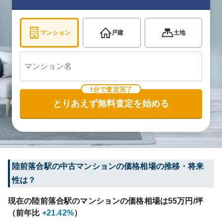
マンション
戸建
土地
1分で査定完了
とりあえず無料査定を始める
陸前落合
駅の中古マンションの価格相場の推移・将来
性は？
現在の
陸前落合
駅のマンションの価格相場は
55
万円/坪
（前年比
+21.42%
）