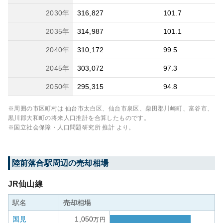
2030
年
316,827
101.7
2035
年
314,987
101.1
2040
年
310,172
99.5
2045
年
303,072
97.3
2050
年
295,315
94.8
※周囲の市区町村は
仙台市太白区、仙台市泉区、柴田郡川崎町、富谷市、
黒川郡大和町
の将来人口推計を合算したものです。
※国立社会保障・人口問題研究所 推計 より。
陸前落合
駅周辺の売却相場
JR仙山線
駅名
売却相場
国見
1,050
万円