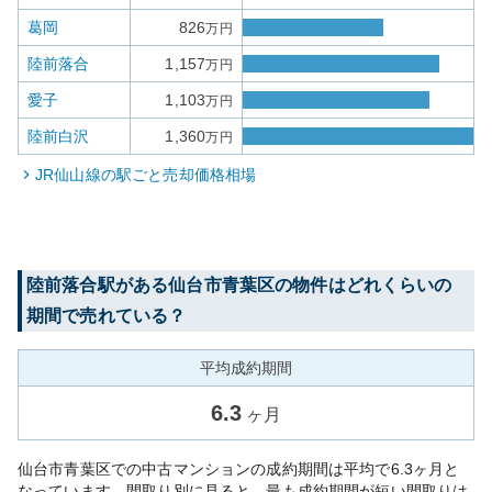
葛岡
826
万円
陸前落合
1,157
万円
愛子
1,103
万円
陸前白沢
1,360
万円
JR仙山線
の駅ごと売却価格相場
陸前落合
駅がある
仙台市青葉区
の物件はどれくらいの
期間で売れている？
平均成約期間
6.3
ヶ月
仙台市青葉区での中古マンションの成約期間は平均で6.3ヶ月と
なっています。間取り別に見ると、最も成約期間が短い間取りは