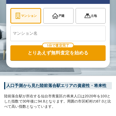
マンション
戸建
土地
1分で査定完了
とりあえず無料査定を始める
人口予測から見た
陸前落合
駅エリアの資産性・将来性
陸前落合
駅が所在する
仙台市青葉区
の将来人口は
2020
年を100と
した指数で30年後に
94.8
となります。
周囲の市区町村の
87.0
と比
べて
高い
指数となっています。