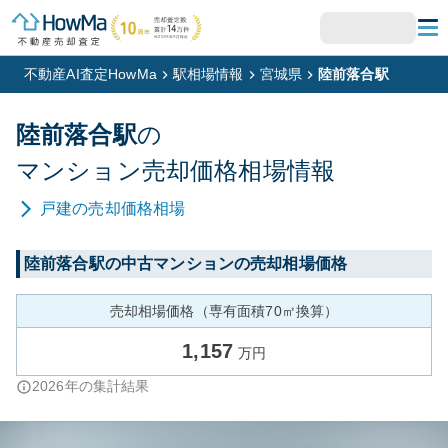
不動産AI査定HowMa
駅相場情報
宮城県
陸前落合駅
陸前落合
駅
の
マンション
売却価格相場情報
戸建
の売却価格相場
陸前落合
駅の中古マンションの売却相場価格
売却相場価格（専有面積70㎡換算）
1,157
万円
2026
年の集計結果