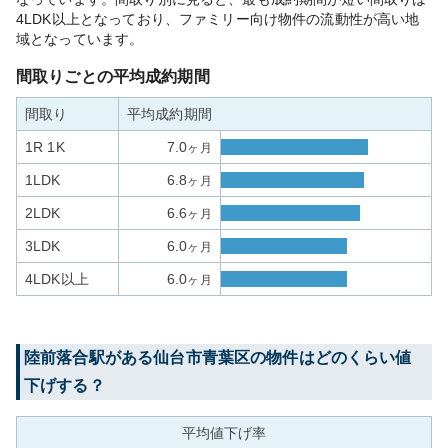
4LDK以上となっており、ファミリー向け物件の流動性が高い地
域となっています。
間取りごとの平均成約期間
間取り
平均成約期間
1R 1K
7.0
ヶ月
1LDK
6.8
ヶ月
2LDK
6.6
ヶ月
3LDK
6.0
ヶ月
4LDK以上
6.0
ヶ月
陸前落合
駅がある
仙台市青葉区
の物件はどのくらい値
下げする？
平均値下げ率