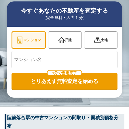
今すぐあなたの不動産を査定する
（完全無料・入力１分）
マンション
戸建
土地
1分で査定完了
とりあえず無料査定を始める
陸前落合
駅の中古マンションの間取り・面積別価格分
布