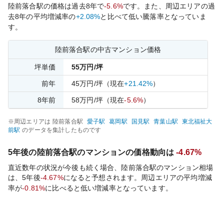
陸前落合
駅の価格は過去
8
年で
-5.6%
です。
また、周辺エリアの過
去
8
年の平均増減率の
+2.08%
と比べて
低い
騰落率となっていま
す。
陸前落合
駅の中古マンション価格
坪単価
55
万円/坪
前年
45
万円/坪
（現在
+21.42%
）
8
年前
58
万円/坪
（現在
-5.6%
）
※周辺エリアは
陸前落合
駅
愛子
駅
葛岡
駅
国見
駅
青葉山
駅
東北福祉大
前
駅
のデータを集計したものです
5年後の
陸前落合
駅のマンションの価格動向は
-4.67%
直近数年の状況が今後も続く場合、
陸前落合
駅のマンション相場
は、5年後
-4.67%
になると予想されます。周辺エリアの平均増減
率が
-0.81%
に比べると
低い
増減率となっています。