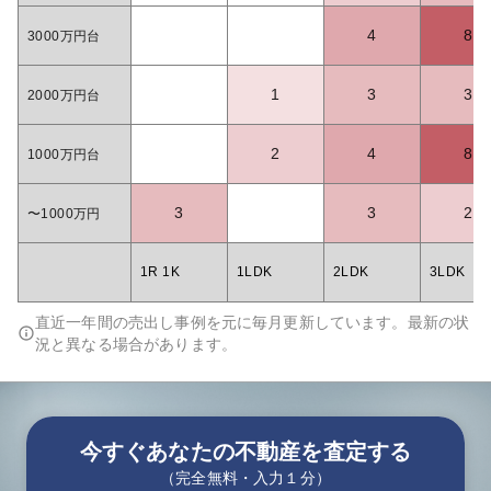
4
8
3000万円台
1
3
3
2000万円台
2
4
8
1000万円台
3
3
2
〜1000万円
1R 1K
1LDK
2LDK
3LDK
直近一年間の売出し事例を元に毎月更新しています。最新の状
況と異なる場合があります。
今すぐあなたの不動産を査定する
（完全無料・入力１分）