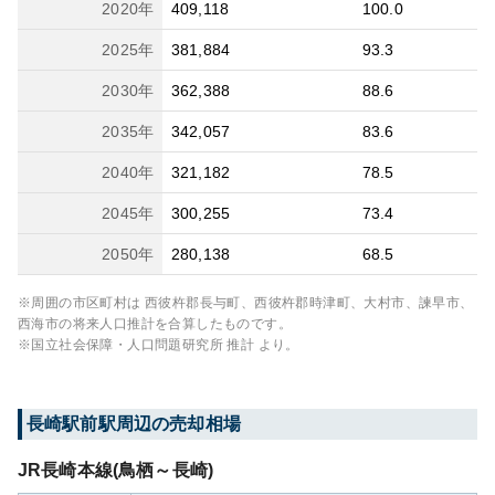
2020
年
409,118
100.0
2025
年
381,884
93.3
2030
年
362,388
88.6
2035
年
342,057
83.6
2040
年
321,182
78.5
2045
年
300,255
73.4
2050
年
280,138
68.5
※周囲の市区町村は
西彼杵郡長与町、西彼杵郡時津町、大村市、諫早市、
西海市
の将来人口推計を合算したものです。
※国立社会保障・人口問題研究所 推計 より。
長崎駅前
駅周辺の売却相場
JR長崎本線(鳥栖～長崎)