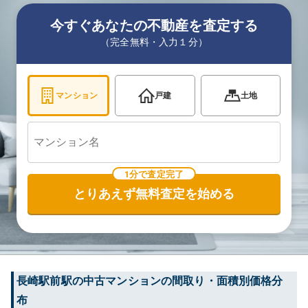
今すぐあなたの不動産を査定する
（完全無料・入力１分）
マンション
戸建
土地
1分で査定完了
とりあえず無料査定を始める
長崎駅前
駅の中古マンションの間取り・面積別価格分
布