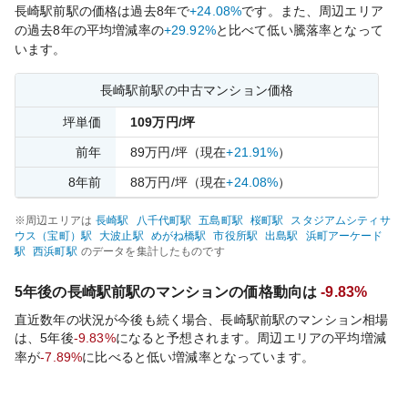
長崎駅前
駅の価格は過去
8
年で
+24.08%
です。
また、周辺エリア
の過去
8
年の平均増減率の
+29.92%
と比べて
低い
騰落率となって
います。
長崎駅前
駅の中古マンション価格
坪単価
109
万円/坪
前年
89
万円/坪
（現在
+21.91%
）
8
年前
88
万円/坪
（現在
+24.08%
）
※周辺エリアは
長崎
駅
八千代町
駅
五島町
駅
桜町
駅
スタジアムシティサ
ウス（宝町）
駅
大波止
駅
めがね橋
駅
市役所
駅
出島
駅
浜町アーケード
駅
西浜町
駅
のデータを集計したものです
5年後の
長崎駅前
駅のマンションの価格動向は
-9.83%
直近数年の状況が今後も続く場合、
長崎駅前
駅のマンション相場
は、5年後
-9.83%
になると予想されます。周辺エリアの平均増減
率が
-7.89%
に比べると
低い
増減率となっています。