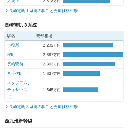
大波止
2,518
万円
長崎電軌１系統
の駅ごと売却価格相場
長崎電軌３系統
駅名
売却相場
市役所
2,232
万円
桜町
2,687
万円
長崎駅前
2,303
万円
八千代町
1,637
万円
スタジアムシ
ティサウス
1,545
万円
（...
長崎電軌３系統
の駅ごと売却価格相場
西九州新幹線