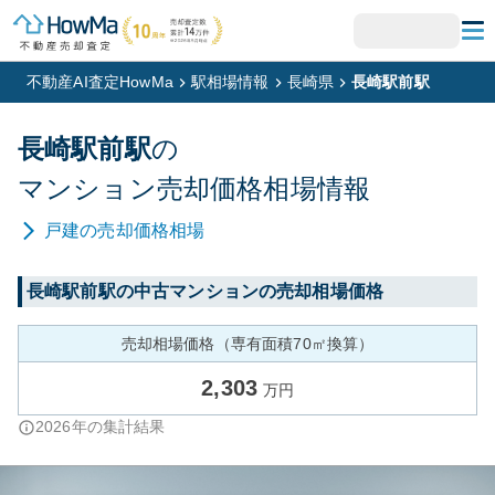
不動産AI査定HowMa
駅相場情報
長崎県
長崎駅前駅
長崎駅前
駅
の
マンション
売却価格相場情報
戸建
の売却価格相場
長崎駅前
駅の中古マンションの売却相場価格
売却相場価格（専有面積70㎡換算）
2,303
万円
2026
年の集計結果