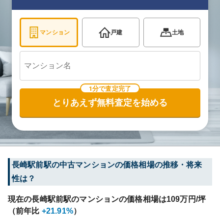
マンション
戸建
土地
1分で査定完了
とりあえず無料査定を始める
長崎駅前
駅の中古マンションの価格相場の推移・将来
性は？
現在の
長崎駅前
駅のマンションの価格相場は
109
万円/坪
（前年比
+21.91%
）