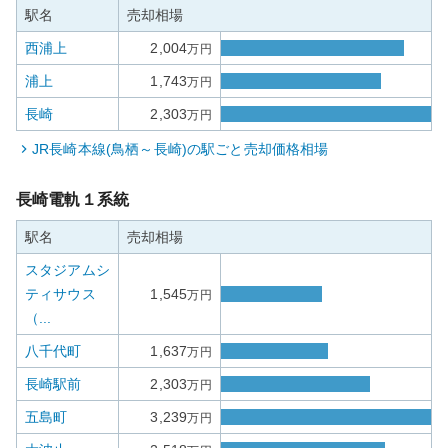
駅名
売却相場
西浦上
2,004
万円
浦上
1,743
万円
長崎
2,303
万円
JR長崎本線(鳥栖～長崎)
の駅ごと売却価格相場
長崎電軌１系統
駅名
売却相場
スタジアムシ
ティサウス
1,545
万円
（...
八千代町
1,637
万円
長崎駅前
2,303
万円
五島町
3,239
万円