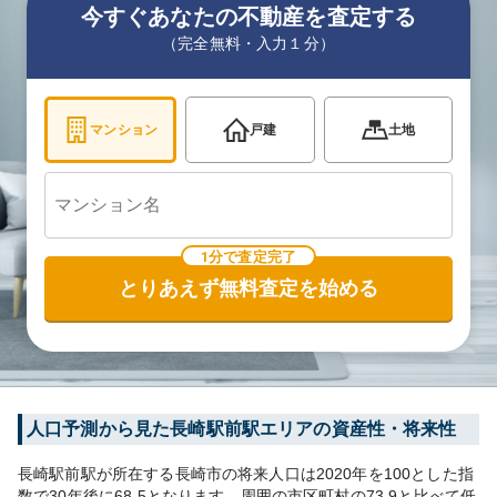
今すぐあなたの不動産を査定する
（完全無料・入力１分）
マンション
戸建
土地
1分で査定完了
とりあえず無料査定を始める
人口予測から見た
長崎駅前
駅エリアの資産性・将来性
長崎駅前
駅が所在する
長崎市
の将来人口は
2020
年を100とした指
数で30年後に
68.5
となります。
周囲の市区町村の
73.9
と比べて
低