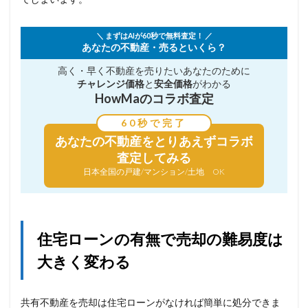
＼ まずはAIが60秒で無料査定！ ／
あなたの不動産・売るといくら？
高く・早く不動産を売りたい
あなたのために
チャレンジ価格
と
安全価格
がわかる
HowMaのコラボ査定
60秒で完了
あなたの不動産を
とりあえずコラボ
査定してみる
日本全国の戸建/マンション/土地 OK
住宅ローンの有無で売却の難易度は
大きく変わる
共有不動産を売却は住宅ローンがなければ簡単に処分できま