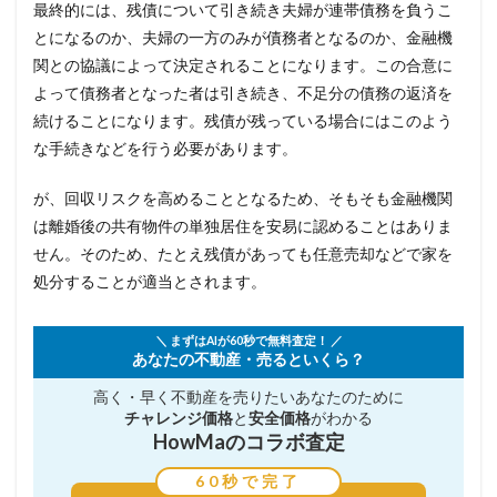
最終的には、残債について引き続き夫婦が連帯債務を負うこ
とになるのか、夫婦の一方のみが債務者となるのか、金融機
関との協議によって決定されることになります。この合意に
よって債務者となった者は引き続き、不足分の債務の返済を
続けることになります。残債が残っている場合にはこのよう
な手続きなどを行う必要があります。
が、回収リスクを高めることとなるため、そもそも金融機関
は離婚後の共有物件の単独居住を安易に認めることはありま
せん。そのため、たとえ残債があっても任意売却などで家を
処分することが適当とされます。
＼ まずはAIが60秒で無料査定！ ／
あなたの不動産・売るといくら？
高く・早く不動産を売りたい
あなたのために
チャレンジ価格
と
安全価格
がわかる
HowMaのコラボ査定
60秒で完了