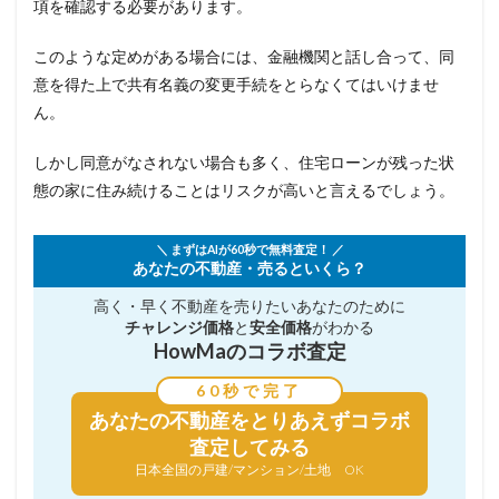
項を確認する必要があります。
このような定めがある場合には、金融機関と話し合って、同
意を得た上で共有名義の変更手続をとらなくてはいけませ
ん。
しかし同意がなされない場合も多く、住宅ローンが残った状
態の家に住み続けることはリスクが高いと言えるでしょう。
＼ まずはAIが60秒で無料査定！ ／
あなたの不動産・売るといくら？
高く・早く不動産を売りたい
あなたのために
チャレンジ価格
と
安全価格
がわかる
HowMaのコラボ査定
60秒で完了
あなたの不動産を
とりあえずコラボ
査定してみる
日本全国の戸建/マンション/土地 OK