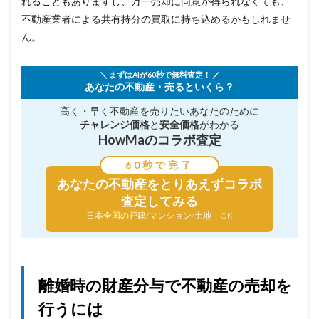
れることもありますし、万一売却に同意が得られなくても、
不動産業者による共有持分の買取に持ち込めるかもしれませ
ん。
＼ まずはAIが60秒で無料査定！ ／
あなたの不動産・売るといくら？
高く・早く不動産を売りたい
あなたのために
チャレンジ価格
と
安全価格
がわかる
HowMaのコラボ査定
60秒で完了
あなたの不動産を
とりあえずコラボ
査定してみる
日本全国の戸建/マンション/土地 OK
離婚時の財産分与で不動産の売却を
行うには