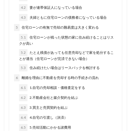
4.2
妻が連帯保証人になっている場合
4.3
夫婦ともに住宅ローンの債務者になっている場合
5
住宅ローンの有無で売却の難易度は大きく変わる
5.1
住宅ローンが残った状態の家に住み続けることはリス
クが高い
5.2
たとえ残債があっても任意売却などで家を処分するこ
とが適当（住宅ローンが完済できない場合）
5.3
住み続けたい場合はリースバックを検討する
6
離婚を理由に不動産を売却する時の手続きの流れ
6.1
1.自宅の売却相談・価格査定をする
6.2
2.不動産会社と媒介契約を結ぶ
6.3
3.買主と売買契約を結ぶ
6.4
4.自宅の引渡し（決済）
6.5
5.売却活動にかかる諸費用