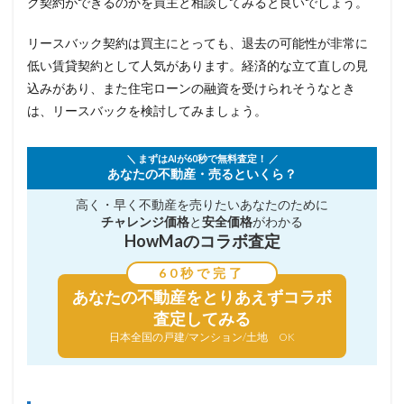
ク契約ができるのかを買主と相談してみると良いでしょう。
リースバック契約は買主にとっても、退去の可能性が非常に
低い賃貸契約として人気があります。経済的な立て直しの見
込みがあり、また住宅ローンの融資を受けられそうなとき
は、リースバックを検討してみましょう。
＼ まずはAIが60秒で無料査定！ ／
あなたの不動産・売るといくら？
高く・早く不動産を売りたい
あなたのために
チャレンジ価格
と
安全価格
がわかる
HowMaのコラボ査定
60秒で完了
あなたの不動産を
とりあえずコラボ
査定してみる
日本全国の戸建/マンション/土地 OK