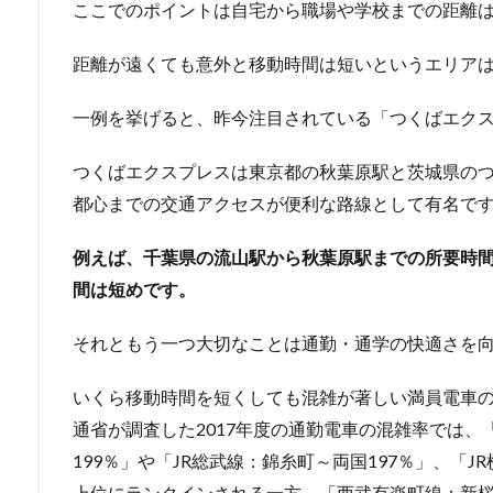
ここでのポイントは自宅から職場や学校までの距離
距離が遠くても意外と移動時間は短いというエリア
一例を挙げると、昨今注目されている「つくばエク
つくばエクスプレスは東京都の秋葉原駅と茨城県の
都心までの交通アクセスが便利な路線として有名で
例えば、千葉県の流山駅から秋葉原駅までの所要時間
間は短めです。
それともう一つ大切なことは通勤・通学の快適さを
いくら移動時間を短くしても混雑が著しい満員電車
通省が調査した2017年度の通勤電車の混雑率では
199％」や「JR総武線：錦糸町～両国197％」、「J
上位にランクインされる一方、「西武有楽町線：新桜台