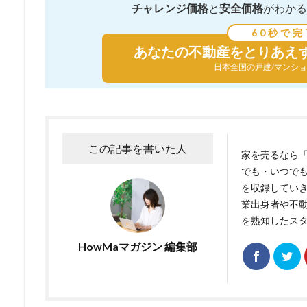
チャレンジ価格
と
安全価格
がわかる
60秒で完
あなたの不動産を
とりあえ
日本全国の戸建/マンショ
この記事を書いた人
家を売るなら「
でも・いつで
を収録していき
業出身者や不
を熟知したス
HowMaマガジン 編集部