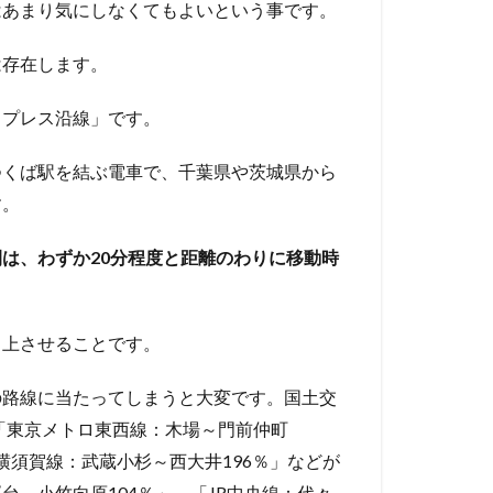
はあまり気にしなくてもよいという事です。
は存在します。
スプレス沿線」です。
つくば駅を結ぶ電車で、千葉県や茨城県から
す。
は、わずか20分程度と距離のわりに移動時
向上させることです。
の路線に当たってしまうと大変です。国土交
、「東京メトロ東西線：木場～門前仲町
R横須賀線：武蔵小杉～西大井196％」などが
～小竹向原104％」、「JR中央線：代々