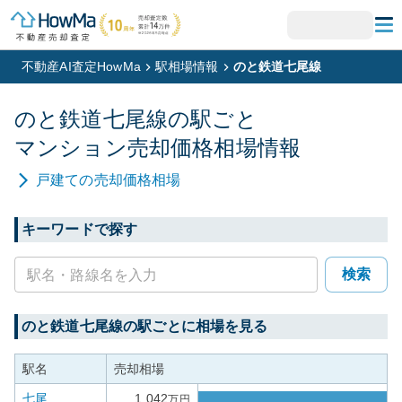
不動産AI査定HowMa
駅相場情報
のと鉄道七尾線
のと鉄道七尾線
の駅ごと
マンション
売却価格相場情報
戸建て
の売却価格相場
キーワードで探す
検索
のと鉄道七尾線
の駅ごとに相場を見る
駅名
売却相場
七尾
1,042
万円