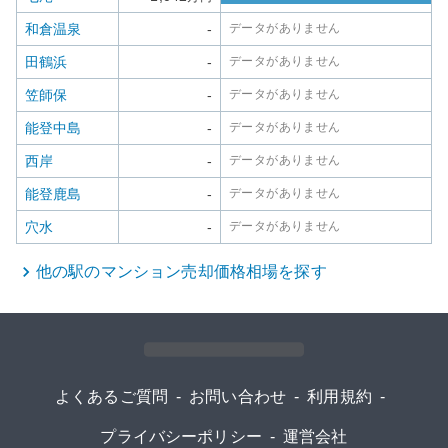
和倉温泉
-
データがありません
田鶴浜
-
データがありません
笠師保
-
データがありません
能登中島
-
データがありません
西岸
-
データがありません
能登鹿島
-
データがありません
穴水
-
データがありません
他の駅の
マンション
売却価格相場を探す
よくあるご質問
-
お問い合わせ
-
利用規約
-
プライバシーポリシー
-
運営会社