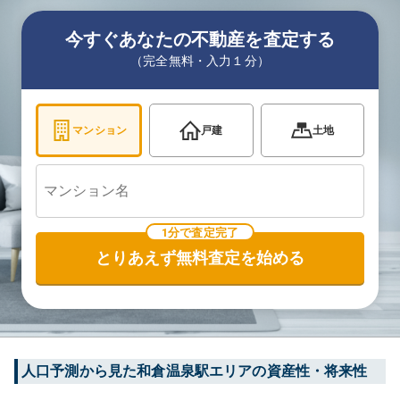
今すぐあなたの不動産を査定する
（完全無料・入力１分）
マンション
戸建
土地
1分で査定完了
とりあえず無料査定を始める
人口予測から見た
和倉温泉
駅エリアの資産性・将来性