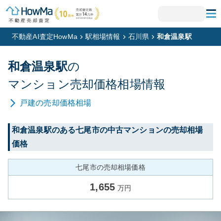
不動産AI査定HowMa
駅相場情報
石川県
和倉温泉駅
和倉温泉
駅
の
マンション
売却価格相場情報
戸建
の売却価格相場
和倉温泉
駅のある
七尾市
の中古マンションの売却相場
価格
七尾市の売却相場価格
1,655
万円