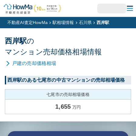
不動産AI査定HowMa
駅相場情報
石川県
西岸駅
西岸
駅
の
マンション
売却価格相場情報
戸建
の売却価格相場
西岸
駅のある
七尾市
の中古マンションの売却相場価格
七尾市の売却相場価格
1,655
万円