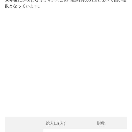
30年後に
54.6
となります。
周囲の市区町村の
51.8
と比べて
高い
指
数となっています。
総人口(人)
指数