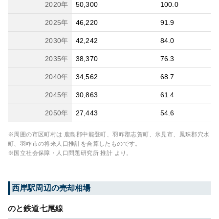
2020
年
50,300
100.0
2025
年
46,220
91.9
2030
年
42,242
84.0
2035
年
38,370
76.3
2040
年
34,562
68.7
2045
年
30,863
61.4
2050
年
27,443
54.6
※周囲の市区町村は
鹿島郡中能登町、羽咋郡志賀町、氷見市、鳳珠郡穴水
町、羽咋市
の将来人口推計を合算したものです。
※国立社会保障・人口問題研究所 推計 より。
西岸
駅周辺の売却相場
のと鉄道七尾線