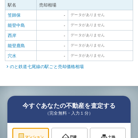
駅名
売却相場
笠師保
-
データがありません
能登中島
-
データがありません
西岸
-
データがありません
能登鹿島
-
データがありません
穴水
-
データがありません
のと鉄道七尾線
の駅ごと売却価格相場
今すぐあなたの不動産を査定する
（完全無料・入力１分）
マンション
戸建
土地