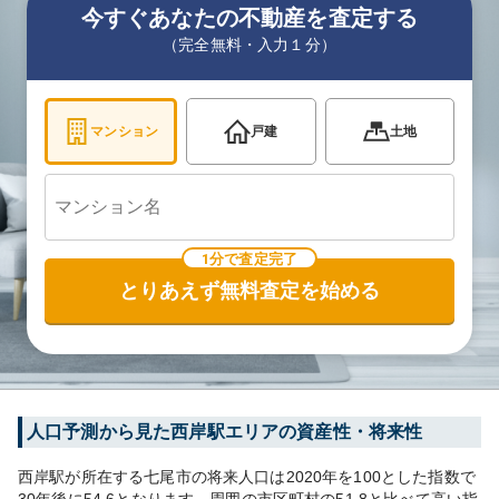
今すぐあなたの不動産を査定する
（完全無料・入力１分）
マンション
戸建
土地
1分で査定完了
とりあえず無料査定を始める
人口予測から見た
西岸
駅エリアの資産性・将来性
西岸
駅が所在する
七尾市
の将来人口は
2020
年を100とした指数で