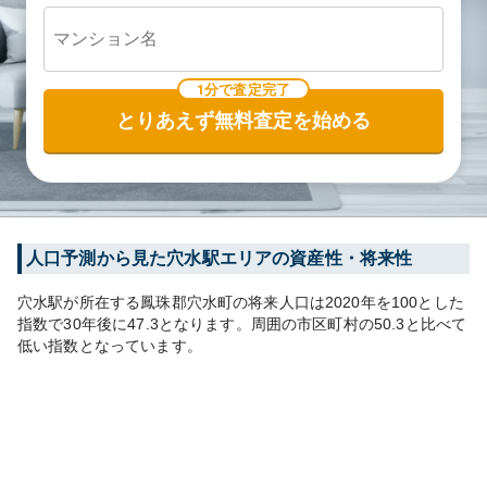
1分で査定完了
とりあえず無料査定を始める
人口予測から見た
穴水
駅エリアの資産性・将来性
穴水
駅が所在する
鳳珠郡穴水町
の将来人口は
2020
年を100とした
指数で30年後に
47.3
となります。
周囲の市区町村の
50.3
と比べて
低い
指数となっています。