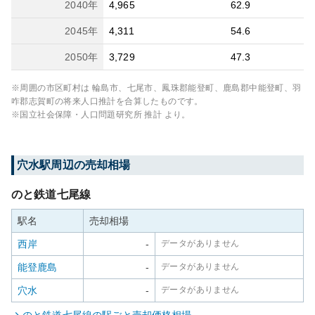
2040
年
4,965
62.9
2045
年
4,311
54.6
2050
年
3,729
47.3
※周囲の市区町村は
輪島市、七尾市、鳳珠郡能登町、鹿島郡中能登町、羽
咋郡志賀町
の将来人口推計を合算したものです。
※国立社会保障・人口問題研究所 推計 より。
穴水
駅周辺の売却相場
のと鉄道七尾線
駅名
売却相場
西岸
-
データがありません
能登鹿島
-
データがありません
穴水
-
データがありません