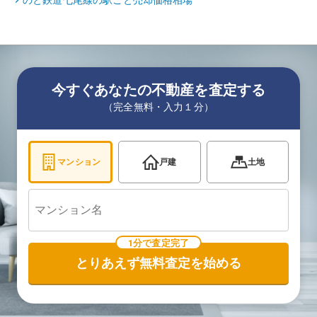
のと鉄道七尾線
の駅ごと売却価格相場
今すぐあなたの不動産を査定する
（完全無料・入力１分）
マンション
戸建
土地
1分で査定完了
とりあえず無料査定を始める