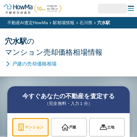
不動産AI査定HowMa
駅相場情報
石川県
穴水駅
穴水
駅
の
マンション
売却価格相場情報
戸建
の売却価格相場
今すぐあなたの不動産を査定する
（完全無料・入力１分）
マンション
戸建
土地