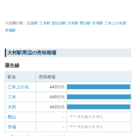
※近隣の駅：
志染
駅
三木
駅
恵比須
駅
大村
駅
樫山
駅
市場
駅
三木上の丸
駅
市場
駅
大村
駅周辺の売却相場
粟生線
駅名
売却相場
三木上の丸
443
万円
三木
449
万円
大村
443
万円
樫山
-
データがありません
市場
-
データがありません