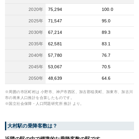
2020
年
75,294
100.0
2025
年
71,547
95.0
2030
年
67,214
89.3
2035
年
62,581
83.1
2040
年
57,780
76.7
2045
年
53,067
70.5
2050
年
48,639
64.6
※周囲の市区町村は
小野市、神戸市西区、加古郡稲美町、加東市、加古川
市
の将来人口推計を合算したものです。
※国立社会保障・人口問題研究所 推計 より。
大村
駅の乗降客数は？
近隣の駅の中で標準的な乗降客数の駅です