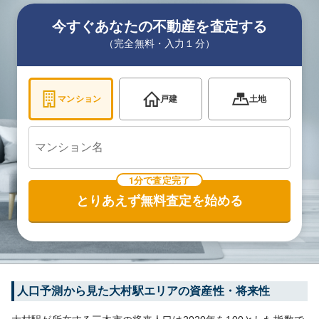
今すぐあなたの不動産を査定する
（完全無料・入力１分）
マンション
戸建
土地
1分で査定完了
とりあえず無料査定を始める
人口予測から見た
大村
駅エリアの資産性・将来性