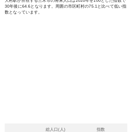
大村
駅が所在する
三木市
の将来人口は
2020
年を100とした指数で
30年後に
64.6
となります。
周囲の市区町村の
75.1
と比べて
低い
指
数となっています。
総人口(人)
指数