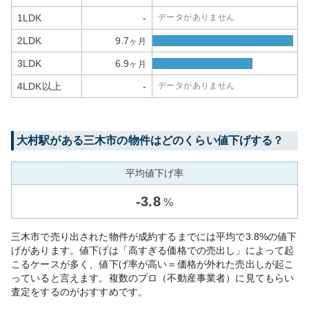
1LDK
-
データがありません
2LDK
9.7
ヶ月
3LDK
6.9
ヶ月
4LDK以上
-
データがありません
大村
駅がある
三木市
の物件はどのくらい値下げする？
平均値下げ率
-
3.8
%
三木市で売り出された物件が成約するまでには平均で3.8%の値下
げがあります。値下げは「高すぎる価格での売出し」によって起
こるケースが多く、値下げ率が高い＝価格が外れた売出しが起こ
っていると言えます。複数のプロ（不動産事業者）に見てもらい
査定をするのがおすすめです。