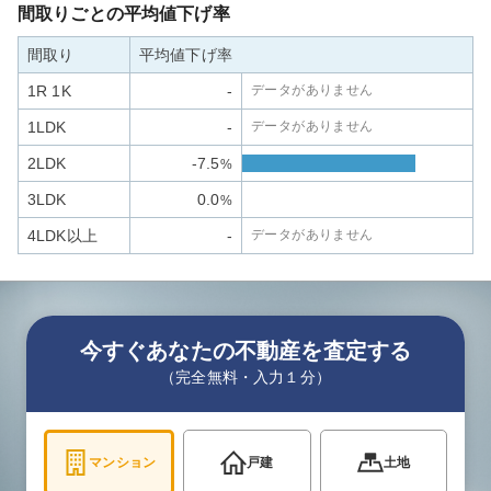
間取りごとの平均値下げ率
間取り
平均値下げ率
1R 1K
-
データがありません
1LDK
-
データがありません
2LDK
-7.5
%
3LDK
0.0
%
4LDK以上
-
データがありません
今すぐあなたの不動産を査定する
（完全無料・入力１分）
マンション
戸建
土地