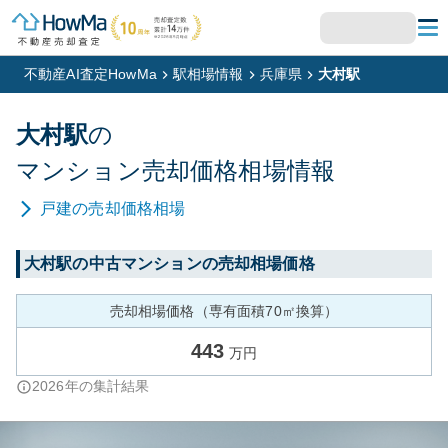
不動産AI査定HowMa
駅相場情報
兵庫県
大村駅
大村
駅
の
マンション
売却価格相場情報
戸建
の売却価格相場
大村
駅の中古マンションの売却相場価格
売却相場価格（専有面積70㎡換算）
443
万円
2026
年の集計結果