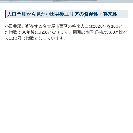
人口予測から見た
小田井
駅エリアの資産性・将来性
小田井
駅が所在する
名古屋市西区
の将来人口は
2020
年を100とし
た指数で30年後に
92.8
となります。
周囲の市区町村の
93.0
と比べ
て
ほぼ同じ
指数となっています。