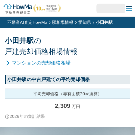
不動産AI査定HowMa
駅相場情報
愛知県
小田井駅
小田井
駅
の
戸建
売却価格相場情報
マンション
の売却価格相場
小田井
駅の中古戸建ての平均売却価格
平均売却価格（専有面積70㎡換算）
2,309
万円
2026
年の集計結果