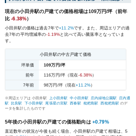
現在の
小田井
駅の戸建ての価格相場は
109
万円/坪（前年
比
-6.38%
）
小田井
駅の価格は過去
7
年で
+11.2%
です。
また、周辺エリアの過
去
7
年の平均増減率の
-1.19%
と比べて
高い
騰落率となっていま
す。
小田井
駅の中古戸建て価格
坪単価
109
万円/坪
前年
116
万円/坪
（現在
-6.38%
）
7
年前
98
万円/坪
（現在
+11.2%
）
※周辺エリアは
小田井
駅
上小田井
駅
中小田井
駅
庄内緑地公園
駅
庄内通
駅
比良
駅
下小田井
駅
尾張星の宮
駅
西春
駅
枇杷島
駅
西枇杷島
駅
のデ
ータを集計したものです
5年後の
小田井
駅の戸建ての価格動向は
+0.79%
直近数年の状況が今後も続く場合、
小田井
駅の戸建て相場は、5