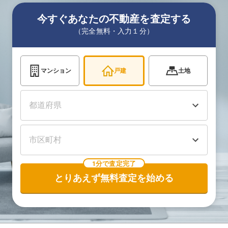
今すぐあなたの不動産を査定する
（完全無料・入力１分）
マンション
戸建
土地
1分で査定完了
とりあえず無料査定を始める