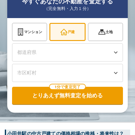
今すぐあなたの不動産を査定する
（完全無料・入力１分）
マンション
戸建
土地
1分で査定完了
とりあえず無料査定を始める
小田井
駅の中古戸建ての価格相場の推移・将来性は？