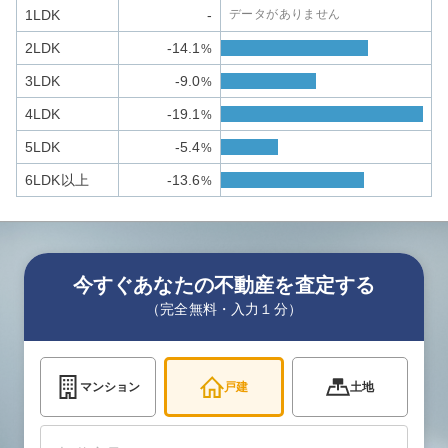
1LDK
-
データがありません
2LDK
-14.1
%
3LDK
-9.0
%
4LDK
-19.1
%
5LDK
-5.4
%
6LDK以上
-13.6
%
今すぐあなたの不動産を査定する
（完全無料・入力１分）
マンション
戸建
土地