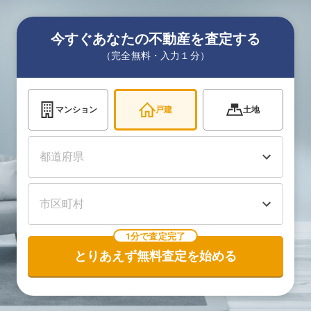
今すぐあなたの不動産を査定する
（完全無料・入力１分）
マンション
戸建
土地
1分で査定完了
とりあえず無料査定を始める