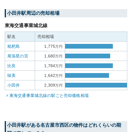
小田井
駅周辺の売却相場
東海交通事業城北線
駅名
売却相場
枇杷島
1,775
万円
尾張星の宮
1,680
万円
比良
1,784
万円
味美
1,642
万円
小田井
2,309
万円
東海交通事業城北線
の駅ごと売却価格相場
小田井
駅がある
名古屋市西区
の物件はどれくらいの期