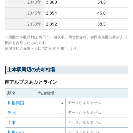
2040
年
3,369
54.3
2045
年
2,854
46.0
2050
年
2,392
38.5
※周囲の市区町村は
島田市、藤枝市、周智郡森町、静岡市葵区
の将来人口
推計を合算したものです。
※国立社会保障・人口問題研究所 推計 より。
土本
駅周辺の売却相場
南アルプスあぷとライン
駅名
売却相場
川根両国
-
データがありません
沢間
-
データがありません
土本
-
データがありません
川根小山
-
データがありません