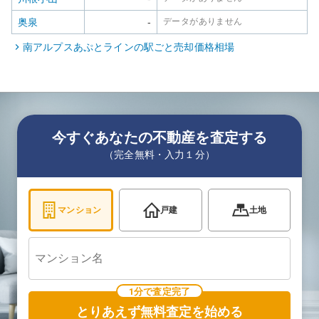
奥泉
-
データがありません
南アルプスあぷとライン
の駅ごと売却価格相場
今すぐあなたの不動産を査定する
（完全無料・入力１分）
マンション
戸建
土地
1分で査定完了
とりあえず無料査定を始める