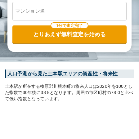
1分で査定完了
とりあえず無料査定を始める
人口予測から見た
土本
駅エリアの資産性・将来性
土本
駅が所在する
榛原郡川根本町
の将来人口は
2020
年を100とし
た指数で30年後に
38.5
となります。
周囲の市区町村の
78.0
と比べ
て
低い
指数となっています。