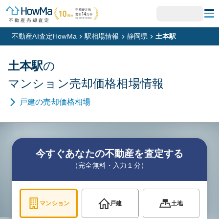
不動産AI査定HowMa
駅相場情報
静岡県
土本駅
土本
駅
の
マンション
売却価格相場情報
戸建
の売却価格相場
今すぐあなたの不動産を査定する
（完全無料・入力１分）
マンション
戸建
土地