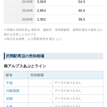
2040
年
3,369
54.3
2045
年
2,854
46.0
2050
年
2,392
38.5
※周囲の市区町村は
島田市、藤枝市、周智郡森町、静岡市葵区
の将来人口
推計を合算したものです。
※国立社会保障・人口問題研究所 推計 より。
沢間
駅周辺の売却相場
南アルプスあぷとライン
駅名
売却相場
千頭
-
データがありません
川根両国
-
データがありません
沢間
-
データがありません
土本
-
データがありません