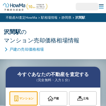
不動産AI査定HowMa
駅相場情報
静岡県
沢間駅
沢間
駅
の
マンション
売却価格相場情報
戸建
の売却価格相場
今すぐあなたの不動産を査定する
（完全無料・入力１分）
マンション
戸建
土地