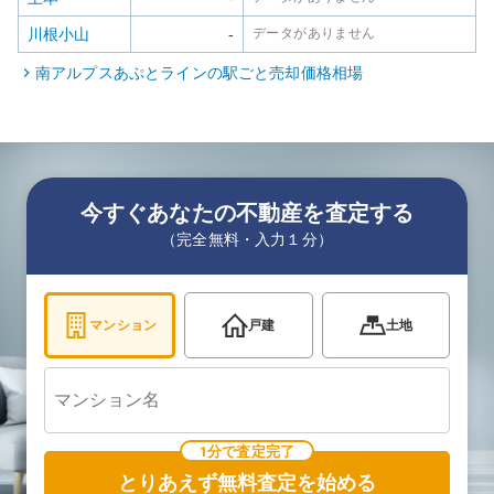
川根小山
-
データがありません
南アルプスあぷとライン
の駅ごと売却価格相場
今すぐあなたの不動産を査定する
（完全無料・入力１分）
マンション
戸建
土地
1分で査定完了
とりあえず無料査定を始める