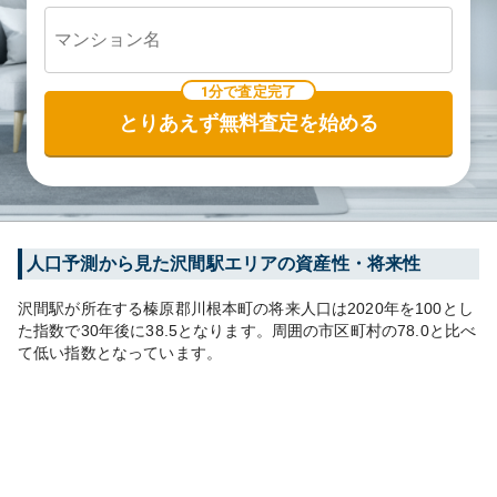
1分で査定完了
とりあえず無料査定を始める
人口予測から見た
沢間
駅エリアの資産性・将来性
沢間
駅が所在する
榛原郡川根本町
の将来人口は
2020
年を100とし
た指数で30年後に
38.5
となります。
周囲の市区町村の
78.0
と比べ
て
低い
指数となっています。