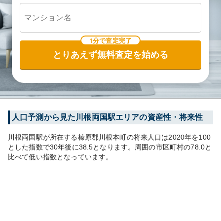
1分で査定完了
とりあえず無料査定を始める
人口予測から見た
川根両国
駅エリアの資産性・将来性
川根両国
駅が所在する
榛原郡川根本町
の将来人口は
2020
年を100
とした指数で30年後に
38.5
となります。
周囲の市区町村の
78.0
と
比べて
低い
指数となっています。