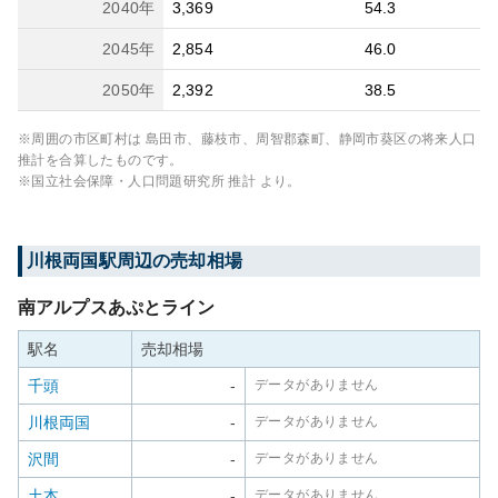
2040
年
3,369
54.3
2045
年
2,854
46.0
2050
年
2,392
38.5
※周囲の市区町村は
島田市、藤枝市、周智郡森町、静岡市葵区
の将来人口
推計を合算したものです。
※国立社会保障・人口問題研究所 推計 より。
川根両国
駅周辺の売却相場
南アルプスあぷとライン
駅名
売却相場
千頭
-
データがありません
川根両国
-
データがありません
沢間
-
データがありません
土本
-
データがありません