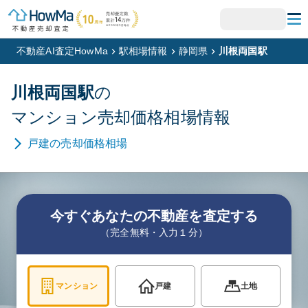
不動産AI査定HowMa
駅相場情報
静岡県
川根両国駅
川根両国
駅
の
マンション
売却価格相場情報
戸建
の売却価格相場
今すぐあなたの不動産を査定する
（完全無料・入力１分）
マンション
戸建
土地