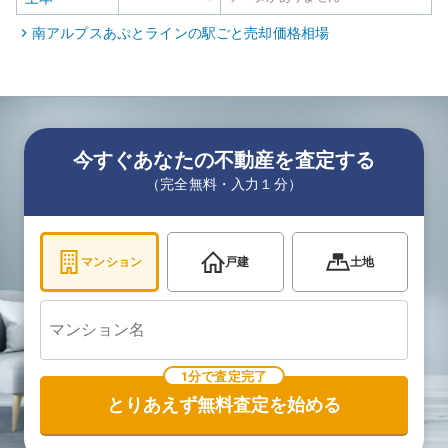
南アルプスあぷとライン
の駅ごと売却価格相場
今すぐあなたの不動産を査定する
（完全無料・入力１分）
マンション
戸建
土地
1分で査定完了
とりあえず無料査定を始める