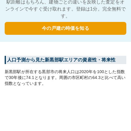
駅距離はもちろん、建物ごとの違いを反映した査定をオ
ンラインで今すぐ受け取れます。登録は1分。完全無料で
す。
今の戸建の時価を知る
人口予測から見た
新黒部
駅エリアの資産性・将来性
新黒部
駅が所在する
黒部市
の将来人口は
2020
年を100とした指数
で30年後に
74.1
となります。
周囲の市区町村の
64.3
と比べて
高い
指数となっています。