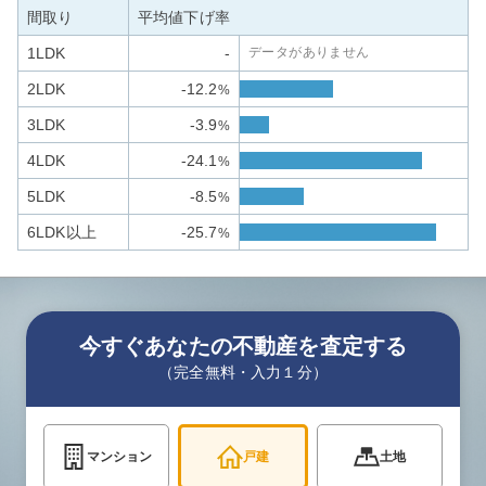
間取り
平均値下げ率
1LDK
-
データがありません
2LDK
-12.2
%
3LDK
-3.9
%
4LDK
-24.1
%
5LDK
-8.5
%
6LDK以上
-25.7
%
今すぐあなたの不動産を査定する
（完全無料・入力１分）
マンション
戸建
土地