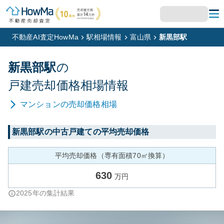
不動産AI査定HowMa
駅相場情報
富山県
新黒部駅
新黒部
駅
の
戸建
売却価格相場情報
マンション
の売却価格相場
新黒部
駅の中古戸建ての平均売却価格
平均売却価格（専有面積70㎡換算）
630
万円
2025
年の集計結果