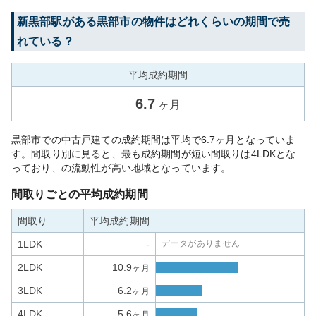
新黒部
駅がある
黒部市
の物件はどれくらいの期間で売
れている？
平均成約期間
6.7
ヶ月
黒部市での中古戸建ての成約期間は平均で6.7ヶ月となっていま
す。間取り別に見ると、最も成約期間が短い間取りは4LDKとな
っており、の流動性が高い地域となっています。
間取りごとの平均成約期間
間取り
平均成約期間
1LDK
-
データがありません
2LDK
10.9
ヶ月
3LDK
6.2
ヶ月
4LDK
5.6
ヶ月