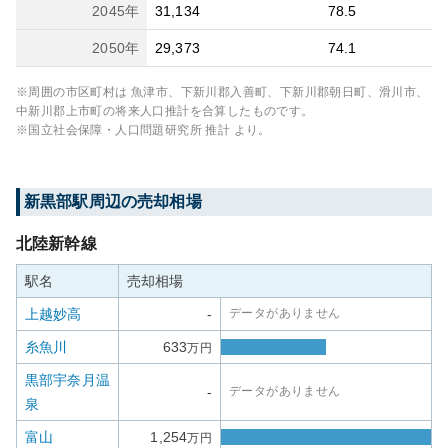
2045
年
31,134
78.5
2050
年
29,373
74.1
※周囲の市区町村は
魚津市、下新川郡入善町、下新川郡朝日町、滑川市、
中新川郡上市町
の将来人口推計を合算したものです。
※国立社会保障・人口問題研究所 推計 より。
新黒部
駅周辺の売却相場
北陸新幹線
駅名
売却相場
上越妙高
-
データがありません
糸魚川
633
万円
黒部宇奈月温
-
データがありません
泉
富山
1,254
万円