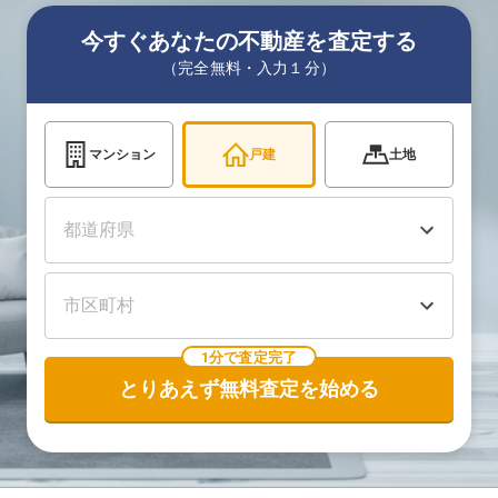
今すぐあなたの不動産を査定する
（完全無料・入力１分）
マンション
戸建
土地
1分で査定完了
とりあえず無料査定を始める