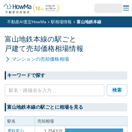
不動産AI査定HowMa
駅相場情報
富山地鉄本線
富山地鉄本線
の駅ごと
戸建て
売却価格相場情報
マンション
の売却価格相場
キーワードで探す
検索
富山地鉄本線
の駅ごとに相場を見る
駅名
売却相場
電鉄富山
1,254
万円