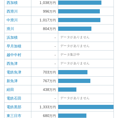
西加積
1,038
万円
西滑川
996
万円
中滑川
1,017
万円
滑川
804
万円
浜加積
-
データがありません
早月加積
-
データがありません
越中中村
-
データ集計中
西魚津
-
データがありません
電鉄魚津
703
万円
新魚津
767
万円
経田
438
万円
電鉄石田
-
データがありません
電鉄黒部
1,333
万円
東三日市
680
万円