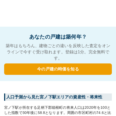
あなたの戸建は築何年？
築年はもちろん、建物ごとの違いを反映した査定をオン
ラインで今すぐ受け取れます。登録は1分。完全無料で
す。
今の戸建の時価を知る
人口予測から見た
宮ノ下
駅エリアの資産性・将来性
宮ノ下
駅が所在する
足柄下郡箱根町
の将来人口は
2020
年を100と
した指数で30年後に
58.8
となります。
周囲の市区町村の
74.6
と比