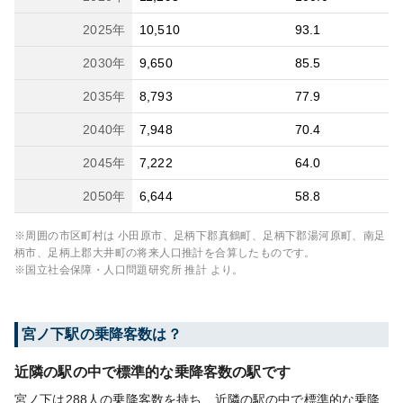
2025
年
10,510
93.1
2030
年
9,650
85.5
2035
年
8,793
77.9
2040
年
7,948
70.4
2045
年
7,222
64.0
2050
年
6,644
58.8
※周囲の市区町村は
小田原市、足柄下郡真鶴町、足柄下郡湯河原町、南足
柄市、足柄上郡大井町
の将来人口推計を合算したものです。
※国立社会保障・人口問題研究所 推計 より。
宮ノ下
駅の乗降客数は？
近隣の駅の中で標準的な乗降客数の駅です
宮ノ下は288人の乗降客数を持ち、近隣の駅の中で標準的な乗降