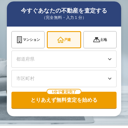
今すぐあなたの不動産を査定する
（完全無料・入力１分）
マンション
戸建
土地
1分で査定完了
とりあえず無料査定を始める