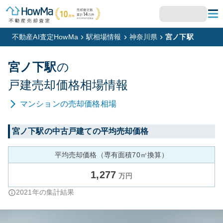
不動産AI査定HowMa
駅相場情報
神奈川県
宮ノ下駅
宮ノ下
駅
の
戸建
売却価格相場情報
マンション
の売却価格相場
宮ノ下
駅の中古戸建ての平均売却価格
平均売却価格（専有面積70㎡換算）
1,277
万円
2021
年の集計結果