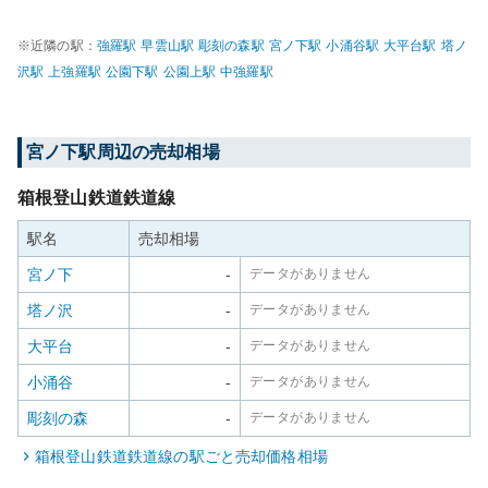
※近隣の駅：
強羅
駅
早雲山
駅
彫刻の森
駅
宮ノ下
駅
小涌谷
駅
大平台
駅
塔ノ
沢
駅
上強羅
駅
公園下
駅
公園上
駅
中強羅
駅
宮ノ下
駅周辺の売却相場
箱根登山鉄道鉄道線
駅名
売却相場
宮ノ下
-
データがありません
塔ノ沢
-
データがありません
大平台
-
データがありません
小涌谷
-
データがありません
彫刻の森
-
データがありません
箱根登山鉄道鉄道線
の駅ごと売却価格相場