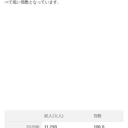
べて
低い
指数となっています。
総人口(人)
指数
2020
年
11,293
100.0