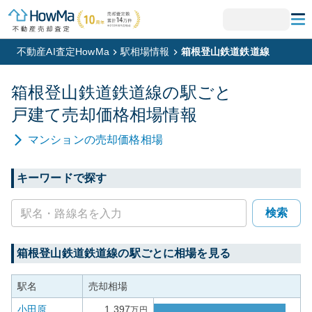
不動産AI査定HowMa
駅相場情報
箱根登山鉄道鉄道線
箱根登山鉄道鉄道線
の駅ごと
戸建て
売却価格相場情報
マンション
の売却価格相場
キーワードで探す
検索
箱根登山鉄道鉄道線
の駅ごとに相場を見る
駅名
売却相場
小田原
1,397
万円