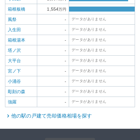
箱根板橋
1,554
万円
風祭
-
データがありません
入生田
-
データがありません
箱根湯本
-
データがありません
塔ノ沢
-
データがありません
大平台
-
データがありません
宮ノ下
-
データがありません
小涌谷
-
データがありません
彫刻の森
-
データがありません
強羅
-
データがありません
他の駅の
戸建て
売却価格相場を探す