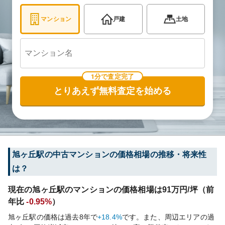
マンション
戸建
土地
1分で査定完了
とりあえず無料査定を始める
旭ヶ丘
駅の中古マンションの価格相場の推移・将来性
は？
現在の
旭ヶ丘
駅のマンションの価格相場は
91
万円/坪（前
年比
-0.95%
）
旭ヶ丘
駅の価格は過去
8
年で
+18.4%
です。
また、周辺エリアの過