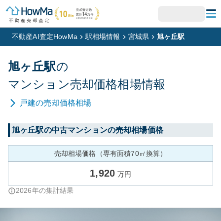
不動産AI査定HowMa
駅相場情報
宮城県
旭ヶ丘駅
旭ヶ丘
駅
の
マンション
売却価格相場情報
戸建
の売却価格相場
旭ヶ丘
駅の中古マンションの売却相場価格
売却相場価格（専有面積70㎡換算）
1,920
万円
2026
年の集計結果