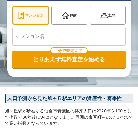
マンション
戸建
土地
1分で査定完了
とりあえず無料査定を始める
人口予測から見た
旭ヶ丘
駅エリアの資産性・将来性
旭ヶ丘
駅が所在する
仙台市青葉区
の将来人口は
2020
年を100とし
た指数で30年後に
94.8
となります。
周囲の市区町村の
87.0
と比べ
て
高い
指数となっています。