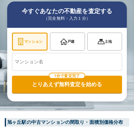
今すぐあなたの不動産を査定する
（完全無料・入力１分）
マンション
戸建
土地
1分で査定完了
とりあえず無料査定を始める
旭ヶ丘
駅の中古マンションの間取り・面積別価格分布