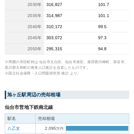
2030
年
316,827
101.7
2035
年
314,987
101.1
2040
年
310,172
99.5
2045
年
303,072
97.3
2050
年
295,315
94.8
※周囲の市区町村は
仙台市太白区、仙台市泉区、柴田郡川崎町、富谷市、
黒川郡大和町
の将来人口推計を合算したものです。
※国立社会保障・人口問題研究所 推計 より。
旭ヶ丘
駅周辺の売却相場
仙台市営地下鉄南北線
駅名
売却相場
八乙女
2,095
万円