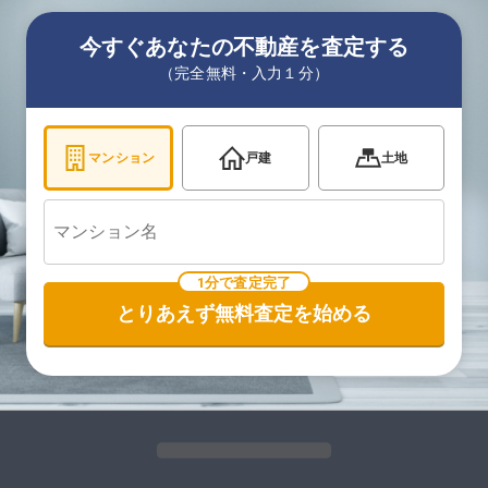
今すぐあなたの不動産を査定する
（完全無料・入力１分）
マンション
戸建
土地
1分で査定完了
とりあえず無料査定を始める