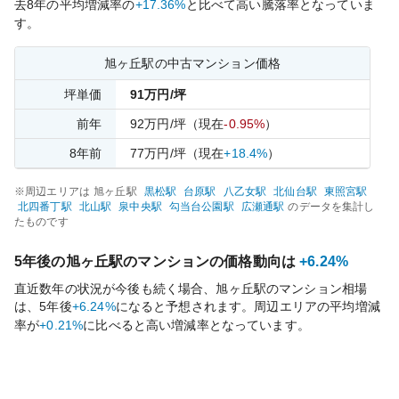
去
8
年の平均増減率の
+17.36%
と比べて
高い
騰落率となっていま
す。
旭ヶ丘
駅の中古マンション価格
坪単価
91
万円/坪
前年
92
万円/坪
（現在
-0.95%
）
8
年前
77
万円/坪
（現在
+18.4%
）
※周辺エリアは
旭ヶ丘
駅
黒松
駅
台原
駅
八乙女
駅
北仙台
駅
東照宮
駅
北四番丁
駅
北山
駅
泉中央
駅
勾当台公園
駅
広瀬通
駅
のデータを集計し
たものです
5年後の
旭ヶ丘
駅のマンションの価格動向は
+6.24%
直近数年の状況が今後も続く場合、
旭ヶ丘
駅のマンション相場
は、5年後
+6.24%
になると予想されます。周辺エリアの平均増減
率が
+0.21%
に比べると
高い
増減率となっています。