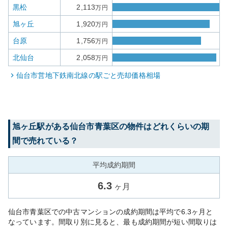
黒松
2,113
万円
旭ヶ丘
1,920
万円
台原
1,756
万円
北仙台
2,058
万円
仙台市営地下鉄南北線
の駅ごと売却価格相場
旭ヶ丘
駅がある
仙台市青葉区
の物件はどれくらいの期
間で売れている？
平均成約期間
6.3
ヶ月
仙台市青葉区での中古マンションの成約期間は平均で6.3ヶ月と
なっています。間取り別に見ると、最も成約期間が短い間取りは