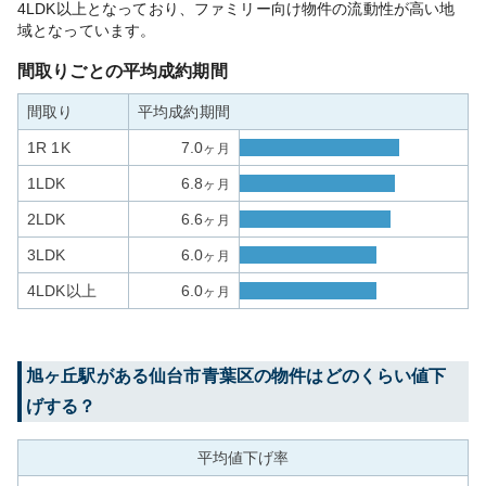
4LDK以上となっており、ファミリー向け物件の流動性が高い地
域となっています。
間取りごとの平均成約期間
間取り
平均成約期間
1R 1K
7.0
ヶ月
1LDK
6.8
ヶ月
2LDK
6.6
ヶ月
3LDK
6.0
ヶ月
4LDK以上
6.0
ヶ月
旭ヶ丘
駅がある
仙台市青葉区
の物件はどのくらい値下
げする？
平均値下げ率