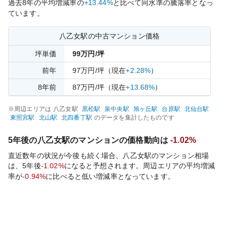
過去
8
年の平均増減率の
+13.44%
と比べて
同水準の
騰落率となっ
ています。
八乙女
駅の中古マンション価格
坪単価
99
万円/坪
前年
97
万円/坪
（現在
+2.28%
）
8
年前
87
万円/坪
（現在
+13.68%
）
※周辺エリアは
八乙女
駅
黒松
駅
泉中央
駅
旭ヶ丘
駅
台原
駅
北仙台
駅
東照宮
駅
北山
駅
北四番丁
駅
のデータを集計したものです
5年後の
八乙女
駅のマンションの価格動向は
-1.02%
直近数年の状況が今後も続く場合、
八乙女
駅のマンション相場
は、5年後
-1.02%
になると予想されます。周辺エリアの平均増減
率が
-0.94%
に比べると
低い
増減率となっています。