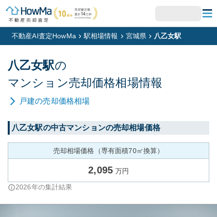
不動産AI査定HowMa
駅相場情報
宮城県
八乙女駅
八乙女
駅
の
マンション
売却価格相場情報
戸建
の売却価格相場
八乙女
駅の中古マンションの売却相場価格
売却相場価格（専有面積70㎡換算）
2,095
万円
2026
年の集計結果