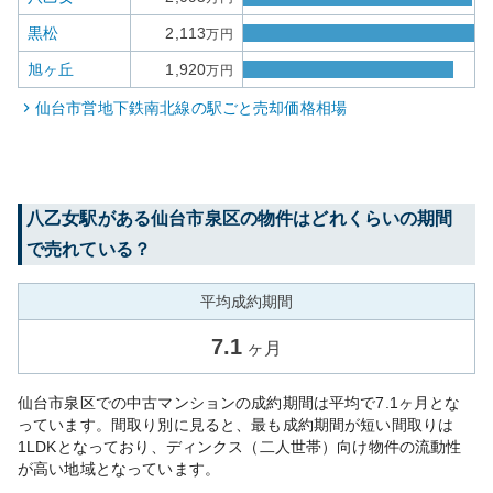
黒松
2,113
万円
旭ヶ丘
1,920
万円
仙台市営地下鉄南北線
の駅ごと売却価格相場
八乙女
駅がある
仙台市泉区
の物件はどれくらいの期間
で売れている？
平均成約期間
7.1
ヶ月
仙台市泉区での中古マンションの成約期間は平均で7.1ヶ月とな
っています。間取り別に見ると、最も成約期間が短い間取りは
1LDKとなっており、ディンクス（二人世帯）向け物件の流動性
が高い地域となっています。