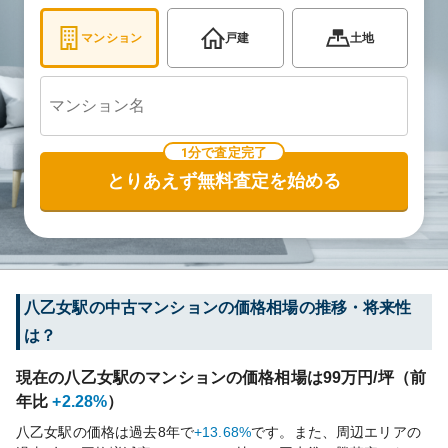
マンション
戸建
土地
1分で査定完了
とりあえず無料査定を始める
八乙女
駅の中古マンションの価格相場の推移・将来性
は？
現在の
八乙女
駅のマンションの価格相場は
99
万円/坪（前
年比
+2.28%
）
八乙女
駅の価格は過去
8
年で
+13.68%
です。
また、周辺エリアの