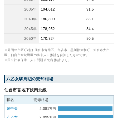
2035
年
194,012
91.5
2040
年
186,809
88.1
2045
年
178,952
84.4
2050
年
170,724
80.5
※周囲の市区町村は
仙台市青葉区、富谷市、黒川郡大和町、仙台市太白
区、仙台市宮城野区
の将来人口推計を合算したものです。
※国立社会保障・人口問題研究所 推計 より。
八乙女
駅周辺の売却相場
仙台市営地下鉄南北線
駅名
売却相場
泉中央
2,081
万円
八乙女
2,095
万円