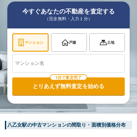
今すぐあなたの不動産を査定する
（完全無料・入力１分）
マンション
戸建
土地
1分で査定完了
とりあえず無料査定を始める
八乙女
駅の中古マンションの間取り・面積別価格分布