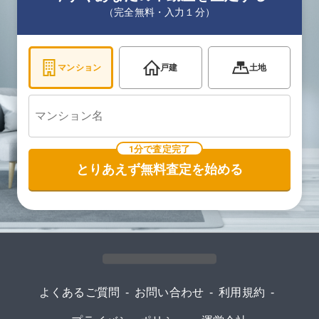
（完全無料・入力１分）
マンション
戸建
土地
1分で査定完了
とりあえず無料査定を始める
よくあるご質問
-
お問い合わせ
-
利用規約
-