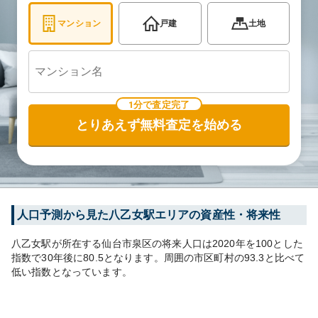
マンション
戸建
土地
1分で査定完了
とりあえず無料査定を始める
人口予測から見た
八乙女
駅エリアの資産性・将来性
八乙女
駅が所在する
仙台市泉区
の将来人口は
2020
年を100とした
指数で30年後に
80.5
となります。
周囲の市区町村の
93.3
と比べて
低い
指数となっています。