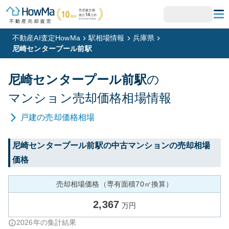
不動産AI査定HowMa
駅相場情報
兵庫県
尼崎センタープール前駅
尼崎センタープール前
駅
の
マンション
売却価格相場情報
戸建
の売却価格相場
尼崎センタープール前
駅の中古マンションの売却相場
価格
売却相場価格（専有面積70㎡換算）
2,367
万円
2026
年の集計結果