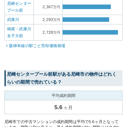
尼崎センター
2,367
万円
プール前
武庫川
2,293
万円
鳴尾・武庫川
2,728
万円
女子大前
阪神本線
の駅ごと売却価格相場
尼崎センタープール前
駅がある
尼崎市
の物件はどれく
らいの期間で売れている？
平均成約期間
5.6
ヶ月
尼崎市での中古マンションの成約期間は平均で5.6ヶ月となって