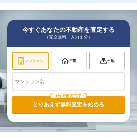
今すぐあなたの不動産を査定する
（完全無料・入力１分）
マンション
戸建
土地
1分で査定完了
とりあえず無料査定を始める