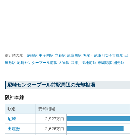
※近隣の駅：
尼崎
駅
甲子園
駅
立花
駅
武庫川
駅
鳴尾・武庫川女子大前
駅
出
屋敷
駅
尼崎センタープール前
駅
大物
駅
武庫川団地前
駅
東鳴尾
駅
洲先
駅
尼崎センタープール前
駅周辺の売却相場
阪神本線
駅名
売却相場
尼崎
2,927
万円
出屋敷
2,626
万円