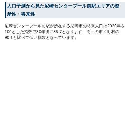
人口予測から見た
尼崎センタープール前
駅エリアの資
産性・将来性
尼崎センタープール前
駅が所在する
尼崎市
の将来人口は
2020
年を
100とした指数で30年後に
85.7
となります。
周囲の市区町村の
90.1
と比べて
低い
指数となっています。