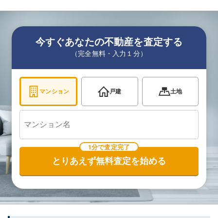
今すぐあなたの不動産を査定する
（完全無料・入力１分）
マンション
戸建
土地
1分で査定完了
とりあえず無料査定を始める