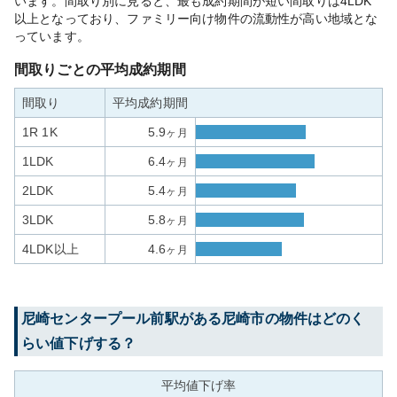
います。間取り別に見ると、最も成約期間が短い間取りは4LDK
以上となっており、ファミリー向け物件の流動性が高い地域とな
っています。
間取りごとの平均成約期間
間取り
平均成約期間
1R 1K
5.9
ヶ月
1LDK
6.4
ヶ月
2LDK
5.4
ヶ月
3LDK
5.8
ヶ月
4LDK以上
4.6
ヶ月
尼崎センタープール前
駅がある
尼崎市
の物件はどのく
らい値下げする？
平均値下げ率