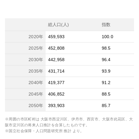
総人口(人)
指数
2020
年
459,593
100.0
2025
年
452,808
98.5
2030
年
442,958
96.4
2035
年
431,714
93.9
2040
年
419,377
91.2
2045
年
406,852
88.5
2050
年
393,903
85.7
※周囲の市区町村は
大阪市西淀川区、伊丹市、西宮市、大阪市此花区、大
阪市淀川区
の将来人口推計を合算したものです。
※国立社会保障・人口問題研究所 推計 より。