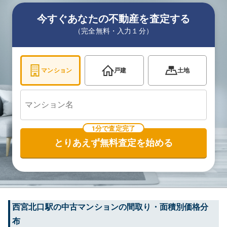
今すぐあなたの不動産を査定する
（完全無料・入力１分）
マンション
戸建
土地
1分で査定完了
とりあえず無料査定を始める
西宮北口
駅の中古マンションの間取り・面積別価格分
布