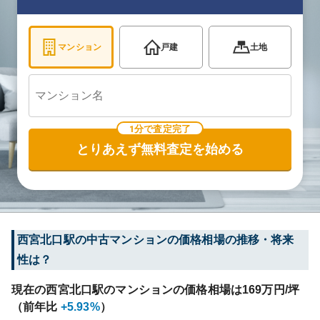
マンション
戸建
土地
1分で査定完了
とりあえず無料査定を始める
西宮北口
駅の中古マンションの価格相場の推移・将来
性は？
現在の
西宮北口
駅のマンションの価格相場は
169
万円/坪
（前年比
+5.93%
）