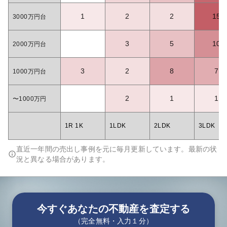
1
2
2
15
3000万円台
3
5
10
2000万円台
3
2
8
7
1000万円台
2
1
1
〜1000万円
1R 1K
1LDK
2LDK
3LDK
直近一年間の売出し事例を元に毎月更新しています。最新の状
況と異なる場合があります。
今すぐあなたの不動産を査定する
（完全無料・入力１分）