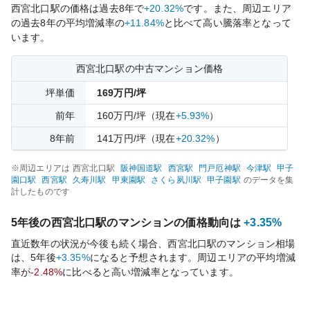
西宮北口
駅の価格は過去
8
年で
+20.32%
です。
また、周辺エリア
の過去
8
年の平均増減率の
+11.84%
と比べて
高い
騰落率となって
います。
西宮北口
駅の中古マンション価格
坪単価
169
万円/坪
前年
160
万円/坪
（現在
+5.93%
）
8
年前
141
万円/坪
（現在
+20.32%
）
※周辺エリアは
西宮北口
駅
阪神国道
駅
西宮
駅
門戸厄神
駅
今津
駅
甲子
園口
駅
西宮
駅
久寿川
駅
甲東園
駅
さくら夙川
駅
甲子園
駅
のデータを集
計したものです
5年後の
西宮北口
駅のマンションの価格動向は
+3.35%
直近数年の状況が今後も続く場合、
西宮北口
駅のマンション相場
は、5年後
+3.35%
になると予想されます。周辺エリアの平均増減
率が
-2.48%
に比べると
高い
増減率となっています。