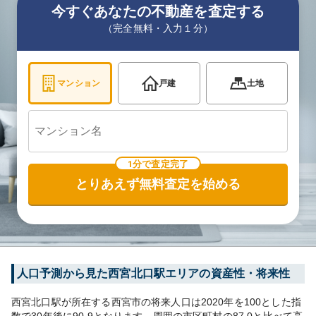
今すぐあなたの不動産を査定する
（完全無料・入力１分）
マンション
戸建
土地
1分で査定完了
とりあえず無料査定を始める
人口予測から見た
西宮北口
駅エリアの資産性・将来性
西宮北口
駅が所在する
西宮市
の将来人口は
2020
年を100とした指