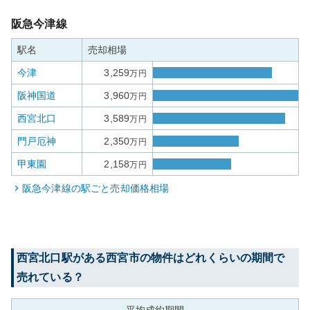
阪急今津線
駅名
売却相場
今津
3,259
万円
阪神国道
3,960
万円
西宮北口
3,589
万円
門戸厄神
2,350
万円
甲東園
2,158
万円
阪急今津線
の駅ごと売却価格相場
西宮北口
駅がある
西宮市
の物件はどれくらいの期間で
売れている？