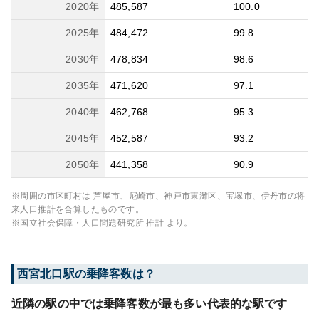
2020
年
485,587
100.0
2025
年
484,472
99.8
2030
年
478,834
98.6
2035
年
471,620
97.1
2040
年
462,768
95.3
2045
年
452,587
93.2
2050
年
441,358
90.9
※周囲の市区町村は
芦屋市、尼崎市、神戸市東灘区、宝塚市、伊丹市
の将
来人口推計を合算したものです。
※国立社会保障・人口問題研究所 推計 より。
西宮北口
駅の乗降客数は？
近隣の駅の中では乗降客数が最も多い代表的な駅です