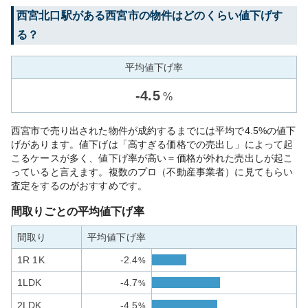
西宮北口
駅がある
西宮市
の物件はどのくらい値下げす
る？
平均値下げ率
-
4.5
%
西宮市で売り出された物件が成約するまでには平均で4.5%の値下
げがあります。値下げは「高すぎる価格での売出し」によって起
こるケースが多く、値下げ率が高い＝価格が外れた売出しが起こ
っていると言えます。複数のプロ（不動産事業者）に見てもらい
査定をするのがおすすめです。
間取りごとの平均値下げ率
間取り
平均値下げ率
1R 1K
-2.4
%
1LDK
-4.7
%
2LDK
-4.5
%