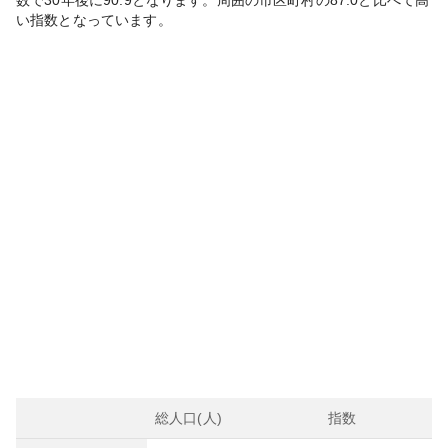
数で30年後に
90.9
となります。
周囲の市区町村の
87.0
と比べて
高
い
指数となっています。
総人口(人)
指数