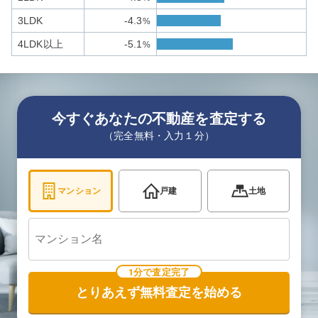
3LDK
-4.3
%
4LDK以上
-5.1
%
今すぐあなたの不動産を査定する
（完全無料・入力１分）
マンション
戸建
土地
1分で査定完了
とりあえず無料査定を始める