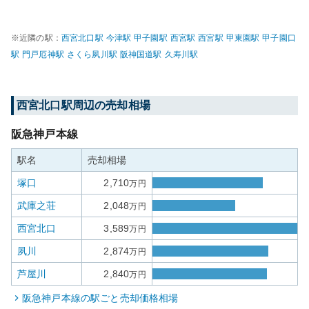
※近隣の駅：
西宮北口
駅
今津
駅
甲子園
駅
西宮
駅
西宮
駅
甲東園
駅
甲子園口
駅
門戸厄神
駅
さくら夙川
駅
阪神国道
駅
久寿川
駅
西宮北口
駅周辺の売却相場
阪急神戸本線
駅名
売却相場
塚口
2,710
万円
武庫之荘
2,048
万円
西宮北口
3,589
万円
夙川
2,874
万円
芦屋川
2,840
万円
阪急神戸本線
の駅ごと売却価格相場