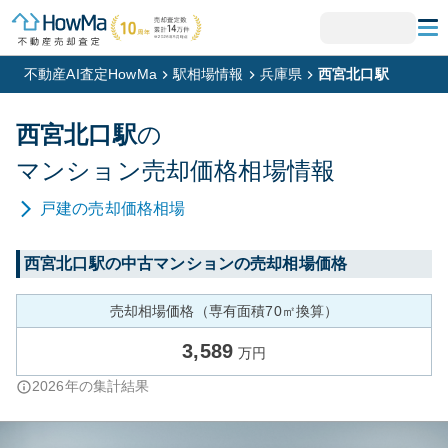
不動産AI査定HowMa
駅相場情報
兵庫県
西宮北口駅
西宮北口
駅
の
マンション
売却価格相場情報
戸建
の売却価格相場
西宮北口
駅の中古マンションの売却相場価格
売却相場価格（専有面積70㎡換算）
3,589
万円
2026
年の集計結果