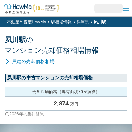
不動産AI査定HowMa
駅相場情報
兵庫県
夙川駅
夙川
駅
の
マンション
売却価格相場情報
戸建
の売却価格相場
夙川
駅の中古マンションの売却相場価格
売却相場価格（専有面積70㎡換算）
2,874
万円
2026
年の集計結果