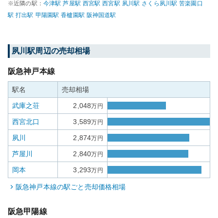
※近隣の駅：
今津
駅
芦屋
駅
西宮
駅
西宮
駅
夙川
駅
さくら夙川
駅
苦楽園口
駅
打出
駅
甲陽園
駅
香櫨園
駅
阪神国道
駅
夙川
駅周辺の売却相場
阪急神戸本線
駅名
売却相場
武庫之荘
2,048
万円
西宮北口
3,589
万円
夙川
2,874
万円
芦屋川
2,840
万円
岡本
3,293
万円
阪急神戸本線
の駅ごと売却価格相場
阪急甲陽線