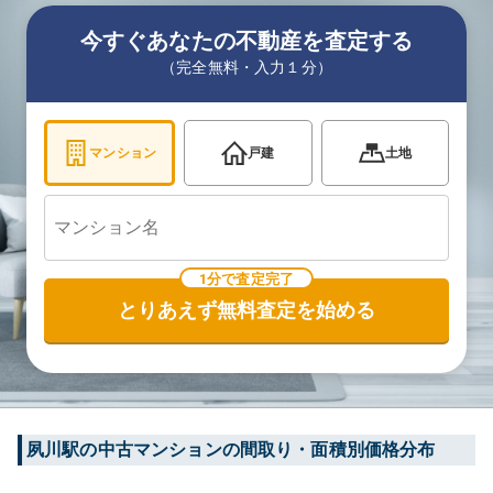
今すぐあなたの不動産を査定する
（完全無料・入力１分）
マンション
戸建
土地
1分で査定完了
とりあえず無料査定を始める
夙川
駅の中古マンションの間取り・面積別価格分布