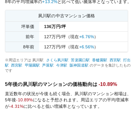
8
年の平均増減率の
+13.2%
と比べて
低い
騰落率となっています。
夙川
駅の中古マンション価格
坪単価
136
万円/坪
前年
127
万円/坪
（現在
+6.76%
）
8
年前
127
万円/坪
（現在
+6.56%
）
※周辺エリアは
夙川
駅
さくら夙川
駅
苦楽園口
駅
香櫨園
駅
西宮
駅
打出
駅
西宮
駅
甲陽園
駅
芦屋
駅
今津
駅
阪神国道
駅
のデータを集計したもの
です
5年後の
夙川
駅のマンションの価格動向は
-10.89%
直近数年の状況が今後も続く場合、
夙川
駅のマンション相場は、
5年後
-10.89%
になると予想されます。周辺エリアの平均増減率
が
-4.31%
に比べると
低い
増減率となっています。