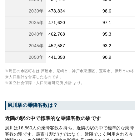
2030
年
478,834
98.6
2035
年
471,620
97.1
2040
年
462,768
95.3
2045
年
452,587
93.2
2050
年
441,358
90.9
※周囲の市区町村は
芦屋市、尼崎市、神戸市東灘区、宝塚市、伊丹市
の将
来人口推計を合算したものです。
※国立社会保障・人口問題研究所 推計 より。
夙川
駅の乗降客数は？
近隣の駅の中で標準的な乗降客数の駅です
夙川は16,860人の乗降客数を持ち、近隣の駅の中で標準的な乗降
客数の駅です。最寄り駅だけではなく、近隣でよく利用される今