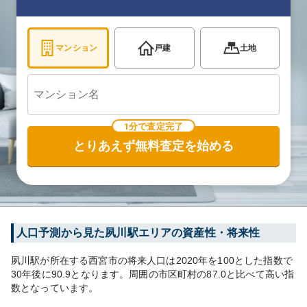
マンション
戸建
土地
1分で査定完了
とりあえず無料査定を始める
人口予測から見た
夙川
駅エリアの資産性・将来性
夙川
駅が所在する
西宮市
の将来人口は
2020
年を100とした指数で
30年後に
90.9
となります。
周囲の市区町村の
87.0
と比べて
高い
指
数となっています。