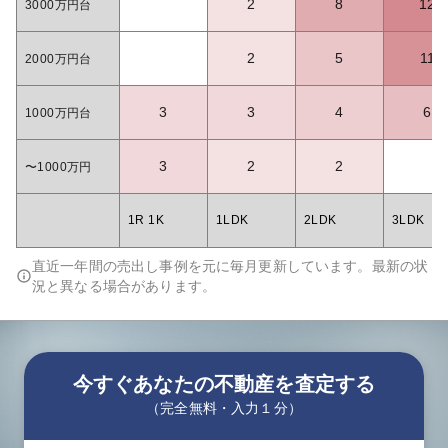
2
8
12
3000万円台
2
5
11
2000万円台
3
3
4
6
1000万円台
3
2
2
〜1000万円
1R 1K
1LDK
2LDK
3LDK
直近一年間の売出し事例を元に毎月更新しています。最新の状
況と異なる場合があります。
今すぐあなたの不動産を査定する
（完全無料・入力１分）