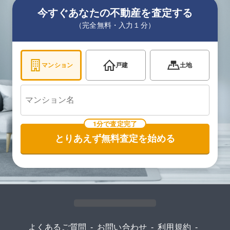
今すぐあなたの不動産を査定する
（完全無料・入力１分）
マンション
戸建
土地
1分で査定完了
とりあえず無料査定を始める
よくあるご質問
-
お問い合わせ
-
利用規約
-