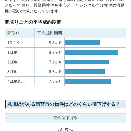
となっており、投資用物件を中心としたシングル向け物件の流動
性が高い地域となっています。
間取りごとの平均成約期間
間取り
平均成約期間
1R 1K
5.8
ヶ月
1LDK
8.7
ヶ月
2LDK
7.2
ヶ月
3LDK
6.5
ヶ月
4LDK以上
7.5
ヶ月
夙川
駅がある
西宮市
の物件はどのくらい値下げする？
平均値下げ率
-
4.5
%