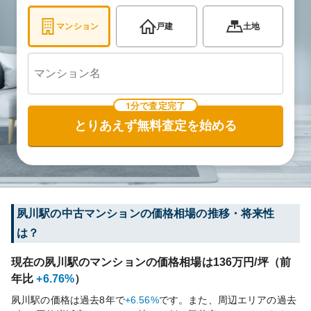
マンション
戸建
土地
1分で査定完了
とりあえず無料査定を始める
夙川
駅の中古マンションの価格相場の推移・将来性
は？
現在の
夙川
駅のマンションの価格相場は
136
万円/坪（前
年比
+6.76%
）
夙川
駅の価格は過去
8
年で
+6.56%
です。
また、周辺エリアの過去