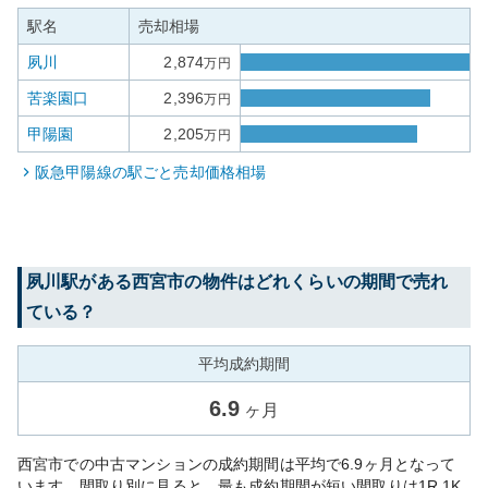
駅名
売却相場
夙川
2,874
万円
苦楽園口
2,396
万円
甲陽園
2,205
万円
阪急甲陽線
の駅ごと売却価格相場
夙川
駅がある
西宮市
の物件はどれくらいの期間で売れ
ている？
平均成約期間
6.9
ヶ月
西宮市での中古マンションの成約期間は平均で6.9ヶ月となって
います。間取り別に見ると、最も成約期間が短い間取りは1R 1K