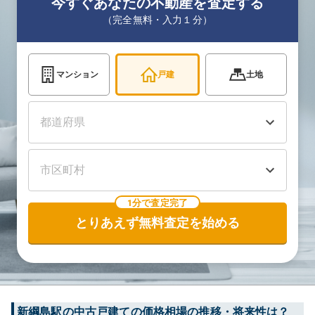
今すぐあなたの不動産を査定する
（完全無料・入力１分）
マンション
戸建
土地
1分で査定完了
とりあえず無料査定を始める
新綱島
駅の中古戸建ての価格相場の推移・将来性は？