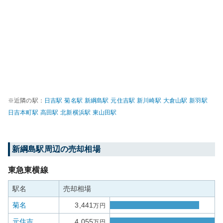
※近隣の駅：
日吉
駅
菊名
駅
新綱島
駅
元住吉
駅
新川崎
駅
大倉山
駅
新羽
駅
日吉本町
駅
高田
駅
北新横浜
駅
東山田
駅
新綱島
駅周辺の売却相場
東急東横線
駅名
売却相場
菊名
3,441
万円
元住吉
4,055
万円