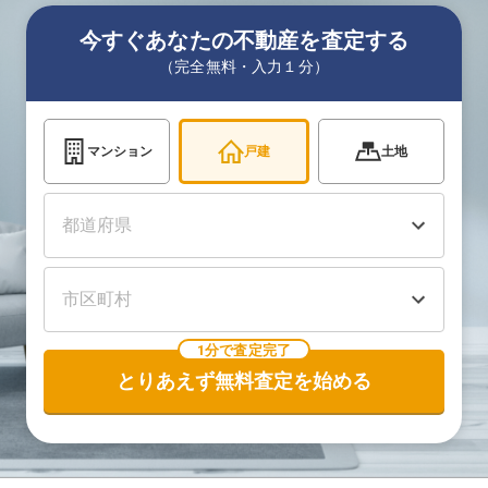
今すぐあなたの不動産を査定する
（完全無料・入力１分）
マンション
戸建
土地
1分で査定完了
とりあえず無料査定を始める