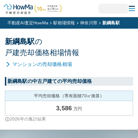
不動産AI査定HowMa
駅相場情報
神奈川県
新綱島駅
新綱島
駅
の
戸建
売却価格相場情報
マンション
の売却価格相場
新綱島
駅の中古戸建ての平均売却価格
平均売却価格（専有面積70㎡換算）
3,586
万円
2026
年の集計結果