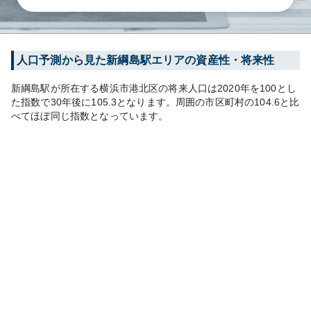
人口予測から見た
新綱島
駅エリアの資産性・将来性
新綱島
駅が所在する
横浜市港北区
の将来人口は
2020
年を100とし
た指数で30年後に
105.3
となります。
周囲の市区町村の
104.6
と比
べて
ほぼ同じ
指数となっています。