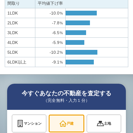
間取り
平均値下げ率
1LDK
-10.0
%
2LDK
-7.8
%
3LDK
-6.5
%
4LDK
-5.9
%
5LDK
-10.2
%
6LDK以上
-9.1
%
今すぐあなたの不動産を査定する
（完全無料・入力１分）
マンション
戸建
土地