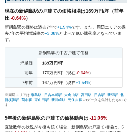
現在の
新綱島
駅の戸建ての価格相場は
169
万円/坪（前年
比
-0.64%
）
新綱島
駅の価格は過去
7
年で
+1.54%
です。
また、周辺エリアの過
去
7
年の平均増減率の
+3.08%
と比べて
低い
騰落率となっていま
す。
新綱島
駅の中古戸建て価格
坪単価
169
万円/坪
前年
170
万円/坪
（現在
-0.64%
）
7
年前
167
万円/坪
（現在
+1.54%
）
※周辺エリアは
綱島
駅
日吉本町
駅
大倉山
駅
高田
駅
日吉
駅
新羽
駅
北
新横浜
駅
菊名
駅
東山田
駅
新川崎
駅
元住吉
駅
のデータを集計したもので
す
5年後の
新綱島
駅の戸建ての価格動向は
-11.06%
直近数年の状況が今後も続く場合、
新綱島
駅の戸建て相場は、5