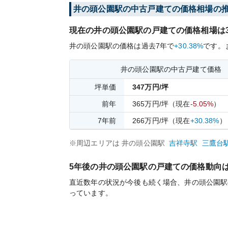
井の頭公園
駅の中古戸建ての価格相場の
現在の
井の頭公園
駅の戸建ての価格相場は
井の頭公園
駅の価格は過去
7
年で
+30.38%
です。
井の頭公園
駅の中古戸建て価格
坪単価
347
万円/坪
前年
365
万円/坪
（現在
-5.05%
）
7
年前
266
万円/坪
（現在
+30.38%
）
※周辺エリアは
井の頭公園
駅
吉祥寺
駅
三鷹台
5年後の
井の頭公園
駅の戸建ての価格動向
直近数年の状況が今後も続く場合、
井の頭公園
駅
っています。