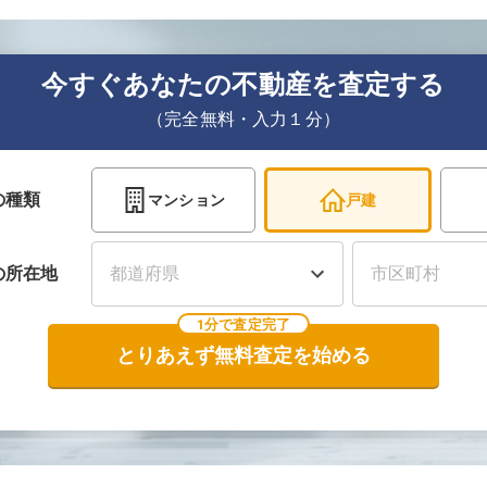
今すぐあなたの不動産を査定する
（完全無料・入力１分）
の種類
マンション
戸建
の
所在地
1分で査定完了
とりあえず無料査定を始める