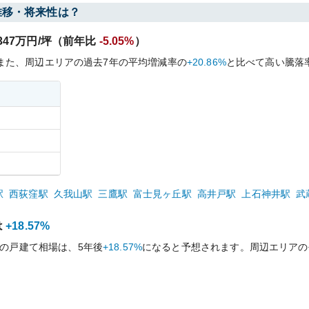
推移・将来性は？
347
万円/坪（前年比
-5.05%
）
また、周辺エリアの過去
7
年の平均増減率の
+20.86%
と比べて
高い
騰落
駅
西荻窪
駅
久我山
駅
三鷹
駅
富士見ヶ丘
駅
高井戸
駅
上石神井
駅
武
は
+18.57%
の戸建て相場は、5年後
+18.57%
になると予想されます。周辺エリアの