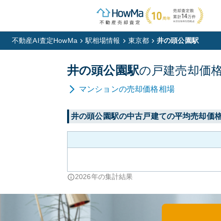
不動産AI査定HowMa
駅相場情報
東京都
井の頭公園駅
井の頭公園
駅
の
戸建
売却価
マンション
の売却価格相場
井の頭公園
駅の中古戸建ての平均売却価
2026
年の集計結果