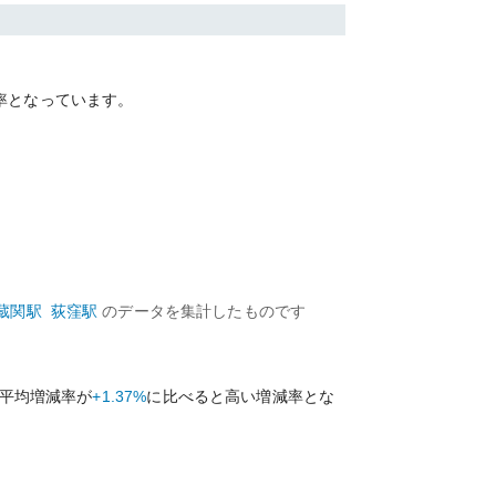
率となっています。
蔵関
駅
荻窪
駅
のデータを集計したものです
平均増減率が
+1.37%
に比べると
高い
増減率とな