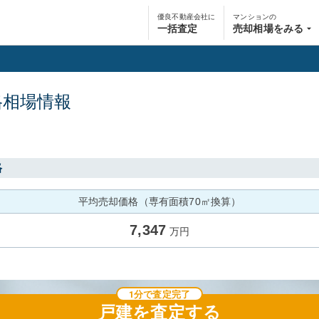
優良不動産会社に
マンションの
一括査定
売却相場をみる
格相場情報
格
平均売却価格（専有面積70㎡換算）
7,347
万円
1分で査定完了
戸建
を査定する