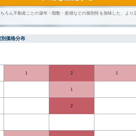
もちろん不動産ごとの築年・階数・面積などの個別性を加味した、より
積別価格分布
1
2
1
1
2