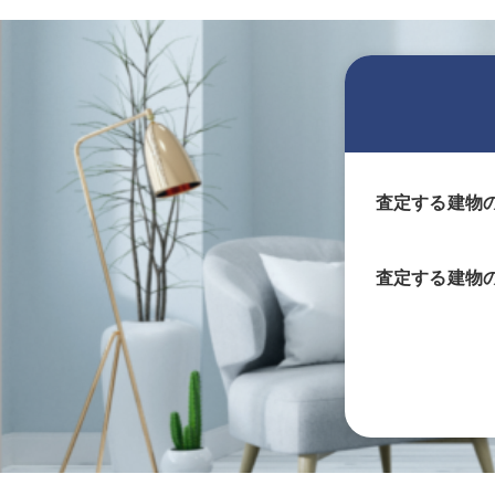
査定する建物
査定する
建物