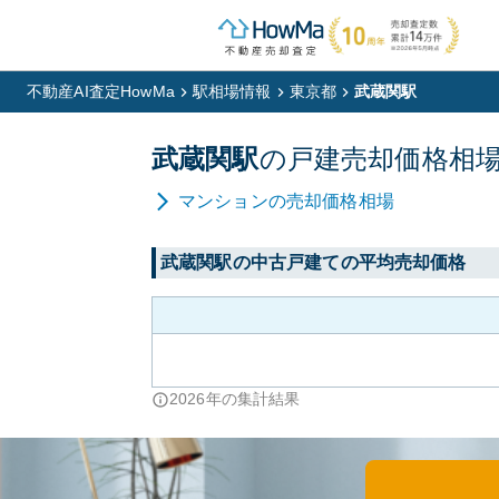
不動産AI査定HowMa
駅相場情報
東京都
武蔵関駅
武蔵関
駅
の
戸建
売却価格相
マンション
の売却価格相場
武蔵関
駅の中古戸建ての平均売却価格
2026
年の集計結果