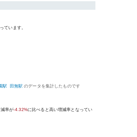
っています。
園
駅
田無
駅
のデータを集計したものです
増減率が
-4.32%
に比べると
高い
増減率となってい