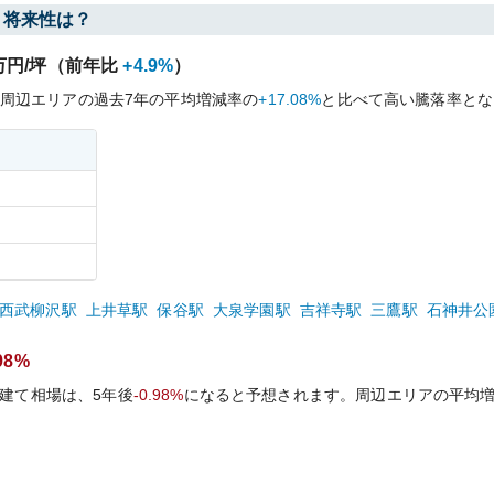
・将来性は？
万円/坪（前年比
+4.9%
）
周辺エリアの過去
7
年の平均増減率の
+17.08%
と比べて
高い
騰落率とな
西武柳沢
駅
上井草
駅
保谷
駅
大泉学園
駅
吉祥寺
駅
三鷹
駅
石神井公
.98%
建て相場は、5年後
-0.98%
になると予想されます。周辺エリアの平均