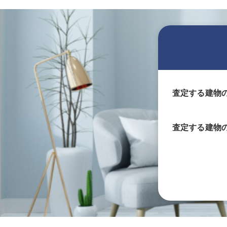
査定する建物
査定する
建物