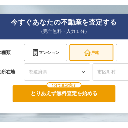
今すぐあなたの不動産を査定する
（完全無料・入力１分）
の種類
マンション
戸建
の
所在地
1分で査定完了
とりあえず無料査定を始める