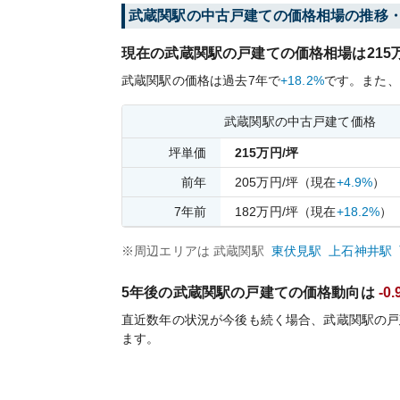
武蔵関
駅の中古戸建ての価格相場の推移
現在の
武蔵関
駅の戸建ての価格相場は
215
武蔵関
駅の価格は過去
7
年で
+18.2%
です。
また、
武蔵関
駅の中古戸建て価格
坪単価
215
万円/坪
前年
205
万円/坪
（現在
+4.9%
）
7
年前
182
万円/坪
（現在
+18.2%
）
※周辺エリアは
武蔵関
駅
東伏見
駅
上石神井
駅
5年後の
武蔵関
駅の戸建ての価格動向は
-0
直近数年の状況が今後も続く場合、
武蔵関
駅の戸
ます。