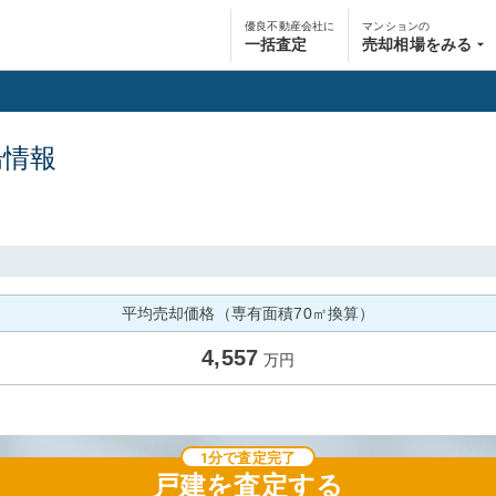
優良不動産会社に
マンションの
一括査定
売却相場をみる
場情報
平均売却価格（専有面積70㎡換算）
4,557
万円
1分で査定完了
戸建
を査定する