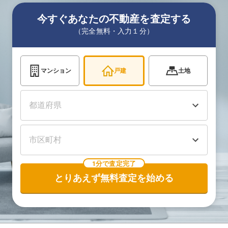
今すぐあなたの不動産を査定する
（完全無料・入力１分）
マンション
戸建
土地
1分で査定完了
とりあえず無料査定を始める