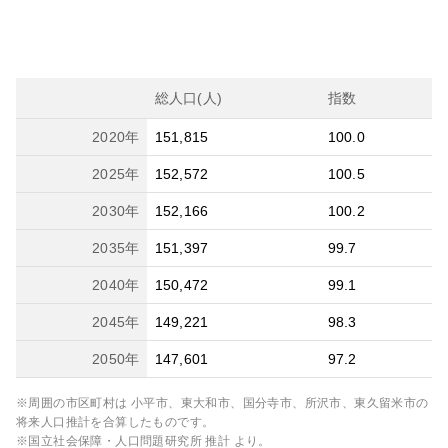
総人口(人)
指数
2020
年
151,815
100.0
2025
年
152,572
100.5
2030
年
152,166
100.2
2035
年
151,397
99.7
2040
年
150,472
99.1
2045
年
149,221
98.3
2050
年
147,601
97.2
※周囲の市区町村は
小平市、東大和市、国分寺市、所沢市、東久留米市
の
将来人口推計を合算したものです。
※国立社会保障・人口問題研究所 推計 より。