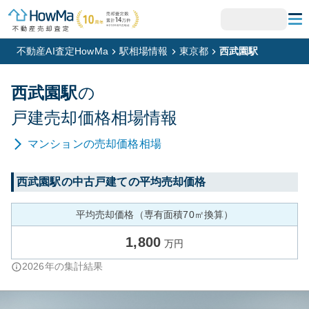
不動産AI査定HowMa
駅相場情報
東京都
西武園駅
西武園
駅
の
戸建
売却価格相場情報
マンション
の売却価格相場
西武園
駅の中古戸建ての平均売却価格
平均売却価格（専有面積70㎡換算）
1,800
万円
2026
年の集計結果