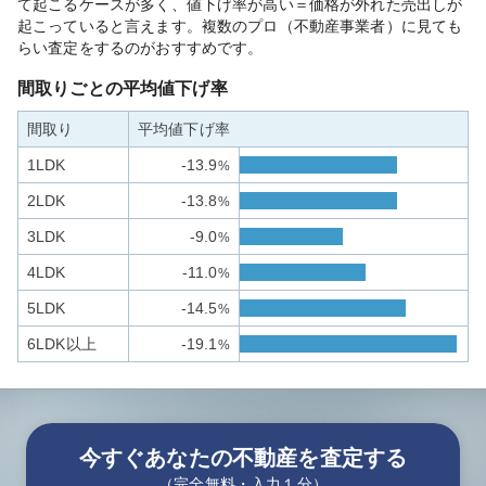
て起こるケースが多く、値下げ率が高い＝価格が外れた売出しが
起こっていると言えます。複数のプロ（不動産事業者）に見ても
らい査定をするのがおすすめです。
間取りごとの平均値下げ率
間取り
平均値下げ率
1LDK
-13.9
%
2LDK
-13.8
%
3LDK
-9.0
%
4LDK
-11.0
%
5LDK
-14.5
%
6LDK以上
-19.1
%
今すぐあなたの不動産を査定する
（完全無料・入力１分）