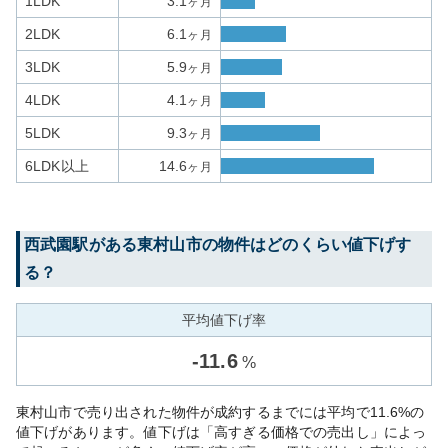
1LDK
3.1
ヶ月
2LDK
6.1
ヶ月
3LDK
5.9
ヶ月
4LDK
4.1
ヶ月
5LDK
9.3
ヶ月
6LDK以上
14.6
ヶ月
西武園
駅がある
東村山市
の物件はどのくらい値下げす
る？
平均値下げ率
-
11.6
%
東村山市で売り出された物件が成約するまでには平均で11.6%の
値下げがあります。値下げは「高すぎる価格での売出し」によっ