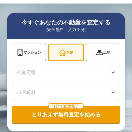
今すぐあなたの不動産を査定する
（完全無料・入力１分）
マンション
戸建
土地
1分で査定完了
とりあえず無料査定を始める