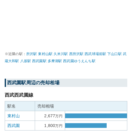
※近隣の駅：
所沢
駅
東村山
駅
久米川
駅
西所沢
駅
西武球場前
駅
下山口
駅
武
蔵大和
駅
八坂
駅
西武園
駅
多摩湖
駅
西武園ゆうえんち
駅
西武園
駅周辺の売却相場
西武西武園線
駅名
売却相場
東村山
2,677
万円
西武園
1,800
万円