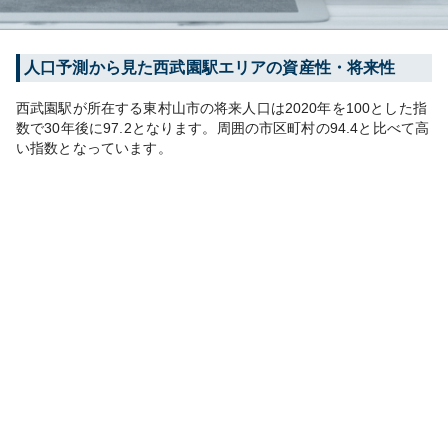
人口予測から見た
西武園
駅エリアの資産性・将来性
西武園
駅が所在する
東村山市
の将来人口は
2020
年を100とした指
数で30年後に
97.2
となります。
周囲の市区町村の
94.4
と比べて
高
い
指数となっています。