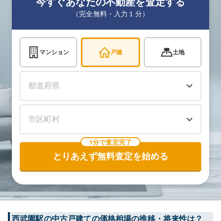
今すぐあなたの不動産を査定する
（完全無料・入力１分）
マンション
戸建
土地
1分で査定完了
とりあえず無料査定を始める
西武園
駅の中古戸建ての価格相場の推移・将来性は？