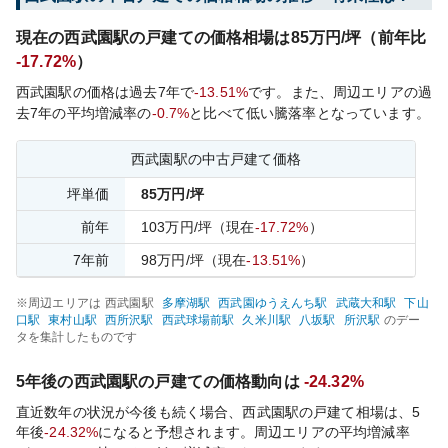
現在の
西武園
駅の戸建ての価格相場は
85
万円/坪（前年比
-17.72%
）
西武園
駅の価格は過去
7
年で
-13.51%
です。
また、周辺エリアの過
去
7
年の平均増減率の
-0.7%
と比べて
低い
騰落率となっています。
西武園
駅の中古戸建て価格
坪単価
85
万円/坪
前年
103
万円/坪
（現在
-17.72%
）
7
年前
98
万円/坪
（現在
-13.51%
）
※周辺エリアは
西武園
駅
多摩湖
駅
西武園ゆうえんち
駅
武蔵大和
駅
下山
口
駅
東村山
駅
西所沢
駅
西武球場前
駅
久米川
駅
八坂
駅
所沢
駅
のデー
タを集計したものです
5年後の
西武園
駅の戸建ての価格動向は
-24.32%
直近数年の状況が今後も続く場合、
西武園
駅の戸建て相場は、5
年後
-24.32%
になると予想されます。周辺エリアの平均増減率