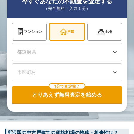
今すぐあなたの不動産を査定する
（完全無料・入力１分）
マンション
戸建
土地
1分で査定完了
とりあえず無料査定を始める
所沢
駅の中古戸建ての価格相場の推移・将来性は？