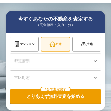
今すぐあなたの不動産を査定する
（完全無料・入力１分）
マンション
戸建
土地
1分で査定完了
とりあえず無料査定を始める