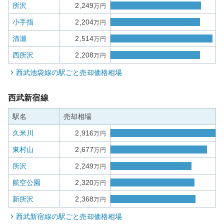
所沢
2,249
万円
小手指
2,204
万円
清瀬
2,514
万円
西所沢
2,208
万円
西武池袋線
の駅ごと売却価格相場
西武新宿線
駅名
売却相場
久米川
2,916
万円
東村山
2,677
万円
所沢
2,249
万円
航空公園
2,320
万円
新所沢
2,368
万円
西武新宿線
の駅ごと売却価格相場