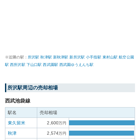
※近隣の駅：
所沢
駅
秋津
駅
新秋津
駅
新所沢
駅
小手指
駅
東村山
駅
航空公園
駅
西所沢
駅
下山口
駅
西武園
駅
西武園ゆうえんち
駅
所沢
駅周辺の売却相場
西武池袋線
駅名
売却相場
東久留米
2,600
万円
秋津
2,574
万円