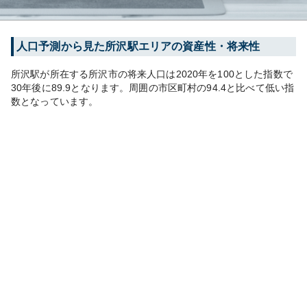
人口予測から見た
所沢
駅エリアの資産性・将来性
所沢
駅が所在する
所沢市
の将来人口は
2020
年を100とした指数で
30年後に
89.9
となります。
周囲の市区町村の
94.4
と比べて
低い
指
数となっています。