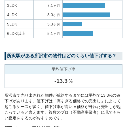
3LDK
7.1
ヶ月
4LDK
8.0
ヶ月
5LDK
3.3
ヶ月
6LDK以上
5.1
ヶ月
所沢
駅がある
所沢市
の物件はどのくらい値下げする？
平均値下げ率
-
13.3
%
所沢市で売り出された物件が成約するまでには平均で13.3%の値
下げがあります。値下げは「高すぎる価格での売出し」によって
起こるケースが多く、値下げ率が高い＝価格が外れた売出しが起
こっていると言えます。複数のプロ（不動産事業者）に見てもら
い査定をするのがおすすめです。