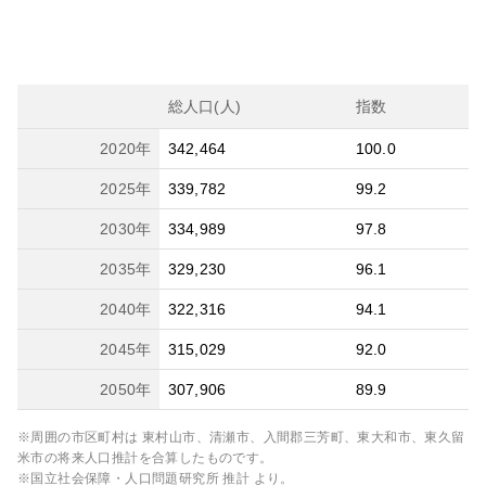
総人口(人)
指数
2020
年
342,464
100.0
2025
年
339,782
99.2
2030
年
334,989
97.8
2035
年
329,230
96.1
2040
年
322,316
94.1
2045
年
315,029
92.0
2050
年
307,906
89.9
※周囲の市区町村は
東村山市、清瀬市、入間郡三芳町、東大和市、東久留
米市
の将来人口推計を合算したものです。
※国立社会保障・人口問題研究所 推計 より。