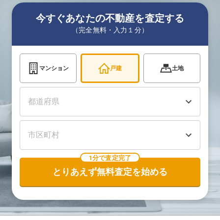
今すぐあなたの不動産を査定する
（完全無料・入力１分）
マンション
戸建
土地
1分で査定完了
とりあえず無料査定を始める