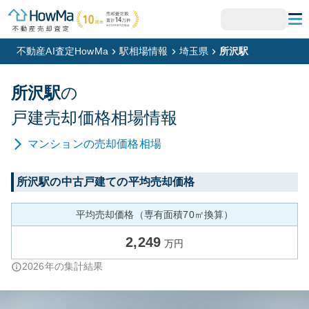
不動産AI査定HowMa
駅相場情報
埼玉県
所沢駅
所沢
駅
の
戸建
売却価格相場情報
マンション
の売却価格相場
所沢
駅の中古戸建ての平均売却価格
平均売却価格（専有面積70㎡換算）
2,249
万円
2026
年の集計結果