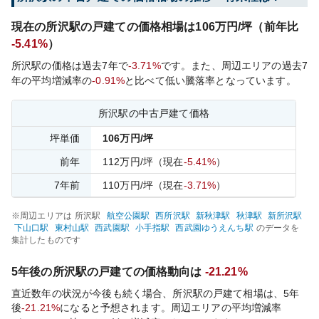
現在の
所沢
駅の戸建ての価格相場は
106
万円/坪（前年比
-5.41%
）
所沢
駅の価格は過去
7
年で
-3.71%
です。
また、周辺エリアの過去
7
年の平均増減率の
-0.91%
と比べて
低い
騰落率となっています。
所沢
駅の中古戸建て価格
坪単価
106
万円/坪
前年
112
万円/坪
（現在
-5.41%
）
7
年前
110
万円/坪
（現在
-3.71%
）
※周辺エリアは
所沢
駅
航空公園
駅
西所沢
駅
新秋津
駅
秋津
駅
新所沢
駅
下山口
駅
東村山
駅
西武園
駅
小手指
駅
西武園ゆうえんち
駅
のデータを
集計したものです
5年後の
所沢
駅の戸建ての価格動向は
-21.21%
直近数年の状況が今後も続く場合、
所沢
駅の戸建て相場は、5年
後
-21.21%
になると予想されます。周辺エリアの平均増減率