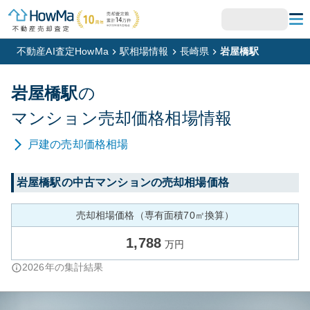
不動産AI査定HowMa
駅相場情報
長崎県
岩屋橋駅
岩屋橋
駅
の
マンション
売却価格相場情報
戸建
の売却価格相場
岩屋橋
駅の中古マンションの売却相場価格
売却相場価格（専有面積70㎡換算）
1,788
万円
2026
年の集計結果