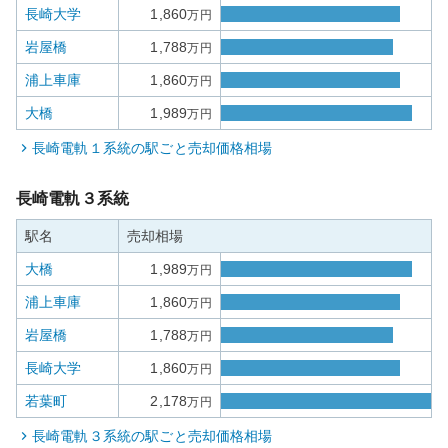
長崎大学
1,860
万円
岩屋橋
1,788
万円
浦上車庫
1,860
万円
大橋
1,989
万円
長崎電軌１系統
の駅ごと売却価格相場
長崎電軌３系統
駅名
売却相場
大橋
1,989
万円
浦上車庫
1,860
万円
岩屋橋
1,788
万円
長崎大学
1,860
万円
若葉町
2,178
万円
長崎電軌３系統
の駅ごと売却価格相場