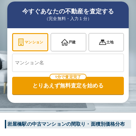
今すぐあなたの不動産を査定する
（完全無料・入力１分）
マンション
戸建
土地
1分で査定完了
とりあえず無料査定を始める
岩屋橋
駅の中古マンションの間取り・面積別価格分布