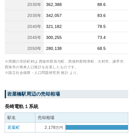
2030
年
362,388
88.6
2035
年
342,057
83.6
2040
年
321,182
78.5
2045
年
300,255
73.4
2050
年
280,138
68.5
※周囲の市区町村は
西彼杵郡長与町、西彼杵郡時津町、大村市、諫早市、
西海市
の将来人口推計を合算したものです。
※国立社会保障・人口問題研究所 推計 より。
岩屋橋
駅周辺の売却相場
長崎電軌１系統
駅名
売却相場
若葉町
2,178
万円