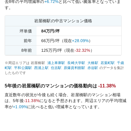
去
8
年の平均増減率の
+6.72%
と比べて
低い
騰落率となっていま
す。
岩屋橋
駅の中古マンション価格
坪単価
84
万円/坪
前年
66
万円/坪
（現在
+28.09%
）
8
年前
125
万円/坪
（現在
-32.32%
）
※周辺エリアは
岩屋橋
駅
浦上車庫
駅
長崎大学
駅
大橋
駅
若葉町
駅
千歳
町
駅
平和公園
駅
西浦上
駅
住吉
駅
原爆資料館
駅
赤迫
駅
のデータを集計
したものです
5年後の
岩屋橋
駅のマンションの価格動向は
-11.38%
直近数年の状況が今後も続く場合、
岩屋橋
駅のマンション相場
は、5年後
-11.38%
になると予想されます。周辺エリアの平均増減
率が
+1.09%
に比べると
低い
増減率となっています。