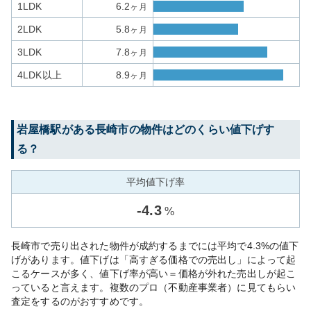
1LDK
6.2
ヶ月
2LDK
5.8
ヶ月
3LDK
7.8
ヶ月
4LDK以上
8.9
ヶ月
岩屋橋
駅がある
長崎市
の物件はどのくらい値下げす
る？
平均値下げ率
-
4.3
%
長崎市で売り出された物件が成約するまでには平均で4.3%の値下
げがあります。値下げは「高すぎる価格での売出し」によって起
こるケースが多く、値下げ率が高い＝価格が外れた売出しが起こ
っていると言えます。複数のプロ（不動産事業者）に見てもらい
査定をするのがおすすめです。