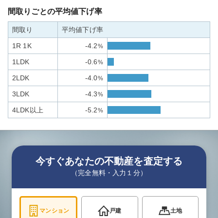
間取りごとの平均値下げ率
間取り
平均値下げ率
1R 1K
-4.2
%
1LDK
-0.6
%
2LDK
-4.0
%
3LDK
-4.3
%
4LDK以上
-5.2
%
今すぐあなたの不動産を査定する
（完全無料・入力１分）
マンション
戸建
土地