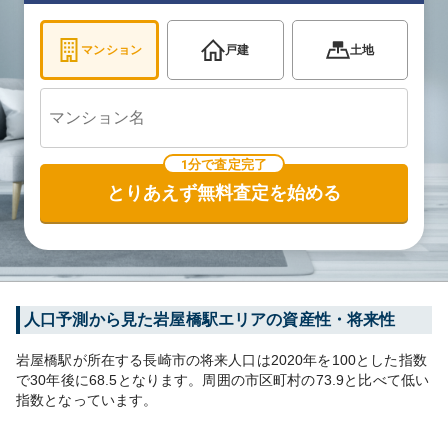
マンション
戸建
土地
1分で査定完了
とりあえず無料査定を始める
人口予測から見た
岩屋橋
駅エリアの資産性・将来性
岩屋橋
駅が所在する
長崎市
の将来人口は
2020
年を100とした指数
で30年後に
68.5
となります。
周囲の市区町村の
73.9
と比べて
低い
指数となっています。