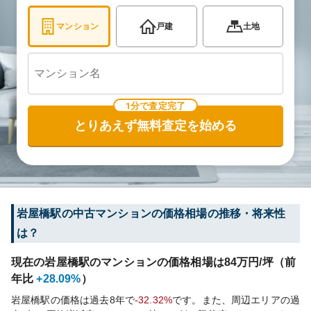
マンション
戸建
土地
1分で査定完了
とりあえず無料査定を始める
岩屋橋
駅の中古マンションの価格相場の推移・将来性
は？
現在の
岩屋橋
駅のマンションの価格相場は
84
万円/坪（前
年比
+28.09%
）
岩屋橋
駅の価格は過去
8
年で
-32.32%
です。
また、周辺エリアの過