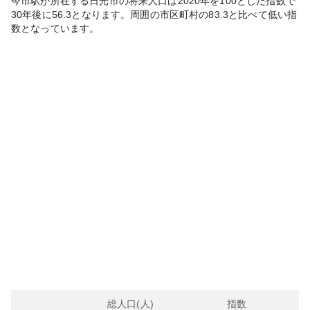
今市
駅が所在する
日光市
の将来人口は
2020
年を100とした指数で
30年後に
56.3
となります。
周囲の市区町村の
83.3
と比べて
低い
指
数となっています。
総人口(人)
指数