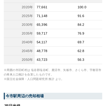
2020
年
77,661
100.0
2025
年
71,148
91.6
2030
年
65,396
84.2
2035
年
59,717
76.9
2040
年
54,117
69.7
2045
年
48,778
62.8
2050
年
43,723
56.3
※周囲の市区町村は
塩谷郡塩谷町、鹿沼市、矢板市、さくら市、宇都宮市
の将来人口推計を合算したものです。
※国立社会保障・人口問題研究所 推計 より。
今市
駅周辺の売却相場
JR日光線