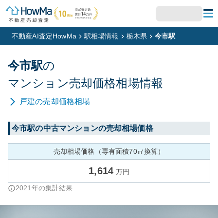
不動産AI査定HowMa
駅相場情報
栃木県
今市駅
今市
駅
の
マンション
売却価格相場情報
戸建
の売却価格相場
今市
駅の中古マンションの売却相場価格
売却相場価格（専有面積70㎡換算）
1,614
万円
2021
年の集計結果