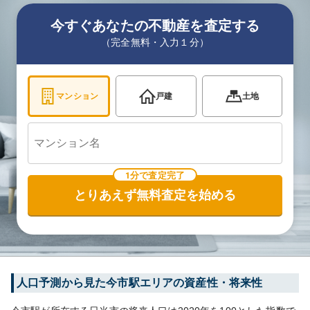
今すぐあなたの不動産を査定する
（完全無料・入力１分）
マンション
戸建
土地
1分で査定完了
とりあえず無料査定を始める
人口予測から見た
今市
駅エリアの資産性・将来性