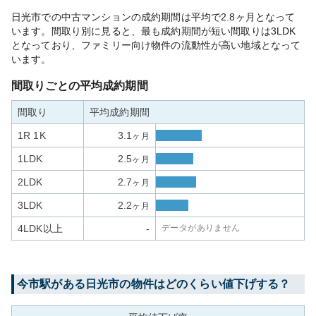
日光市での中古マンションの成約期間は平均で2.8ヶ月となって
います。間取り別に見ると、最も成約期間が短い間取りは3LDK
となっており、ファミリー向け物件の流動性が高い地域となって
います。
間取りごとの平均成約期間
間取り
平均成約期間
1R 1K
3.1
ヶ月
1LDK
2.5
ヶ月
2LDK
2.7
ヶ月
3LDK
2.2
ヶ月
4LDK以上
-
データがありません
今市
駅がある
日光市
の物件はどのくらい値下げする？