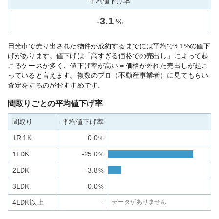
平均値下げ率
-
3.1
%
日光市で売り出された物件が成約するまでには平均で3.1%の値下
げがあります。値下げは「高すぎる価格での売出し」によって起
こるケースが多く、値下げ率が高い＝価格が外れた売出しが起こ
っていると言えます。複数のプロ（不動産事業者）に見てもらい
査定をするのがおすすめです。
間取りごとの平均値下げ率
間取り
平均値下げ率
1R 1K
0.0
%
1LDK
-25.0
%
2LDK
-3.8
%
3LDK
0.0
%
4LDK以上
-
データがありません