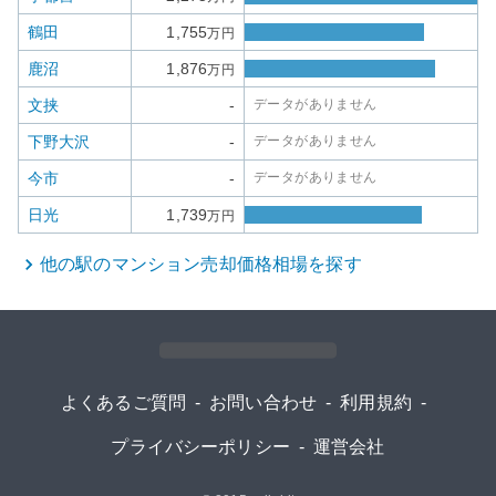
鶴田
1,755
万円
鹿沼
1,876
万円
文挟
-
データがありません
下野大沢
-
データがありません
今市
-
データがありません
日光
1,739
万円
他の駅の
マンション
売却価格相場を探す
よくあるご質問
-
お問い合わせ
-
利用規約
-
プライバシーポリシー
-
運営会社