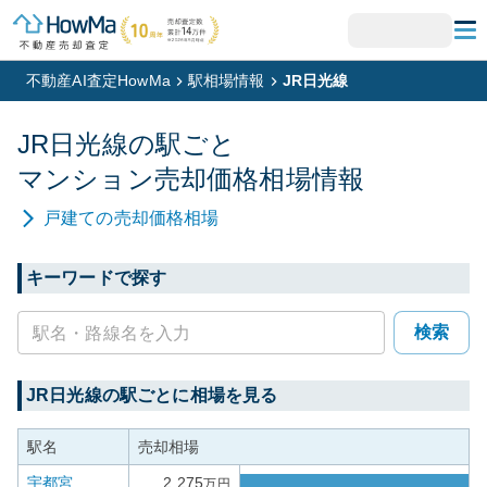
不動産AI査定HowMa
駅相場情報
JR日光線
JR日光線
の駅ごと
マンション
売却価格相場情報
戸建て
の売却価格相場
キーワードで探す
検索
JR日光線
の駅ごとに相場を見る
駅名
売却相場
宇都宮
2,275
万円