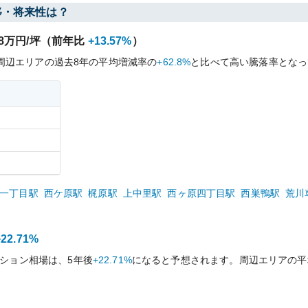
移・将来性は？
8
万円/坪（前年比
+13.57%
）
周辺エリアの過去
8
年の平均増減率の
+62.8%
と比べて
高い
騰落率となっ
一丁目
駅
西ケ原
駅
梶原
駅
上中里
駅
西ヶ原四丁目
駅
西巣鴨
駅
荒川
+22.71%
ション相場は、5年後
+22.71%
になると予想されます。周辺エリアの平