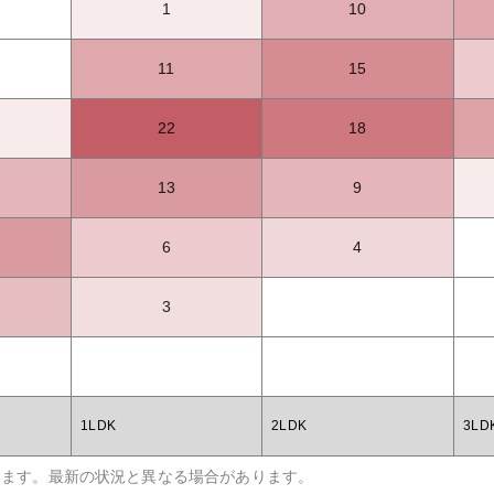
1
10
11
15
22
18
13
9
6
4
3
1LDK
2LDK
3LD
います。最新の状況と異なる場合があります。