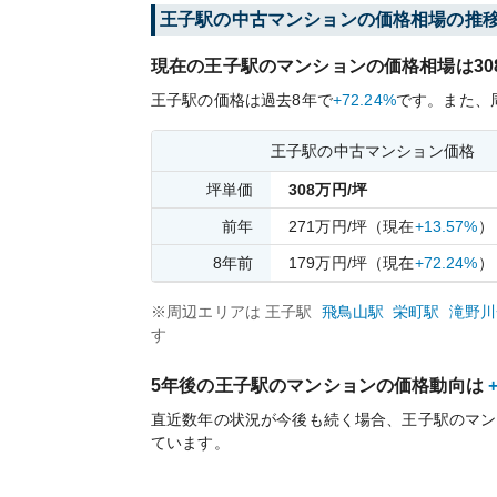
王子
駅の中古マンションの価格相場の推
現在の
王子
駅のマンションの価格相場は
30
王子
駅の価格は過去
8
年で
+72.24%
です。
また、
王子
駅の中古マンション価格
坪単価
308
万円/坪
前年
271
万円/坪
（現在
+13.57%
）
8
年前
179
万円/坪
（現在
+72.24%
）
※周辺エリアは
王子
駅
飛鳥山
駅
栄町
駅
滝野川
す
5年後の
王子
駅のマンションの価格動向は
直近数年の状況が今後も続く場合、
王子
駅のマン
ています。