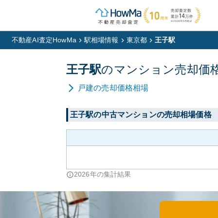
不動産AI査定HowMa
駅相場情報
東京都
王子駅
王子
駅
の
マンション
売却価
戸建
の売却価格相場
王子
駅の中古マンションの売却相場価格
2026
年の集計結果