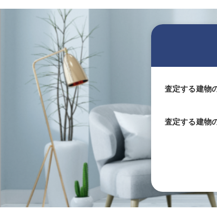
査定する建物
査定する
建物