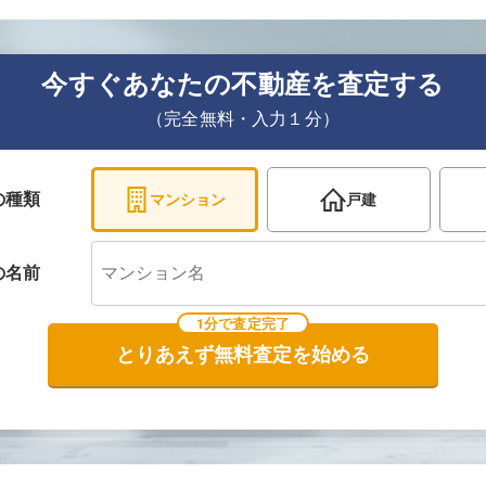
今すぐあなたの不動産を査定する
（完全無料・入力１分）
の種類
マンション
戸建
の
名前
1分で査定完了
とりあえず無料査定を始める