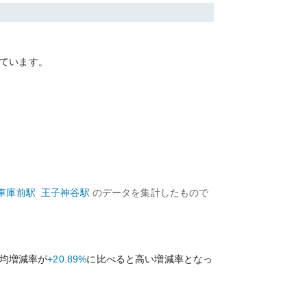
ています。
車庫前
駅
王子神谷
駅
のデータを集計したもので
均増減率が
+20.89%
に比べると
高い
増減率となっ