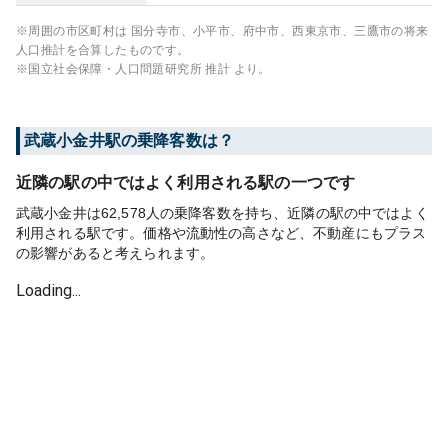
※周囲の市区町村は
国分寺市、小平市、府中市、西東京市、三鷹市
の将来
人口推計を合算したものです。
※国立社会保障・人口問題研究所 推計 より。
武蔵小金井
駅の乗降客数は？
近隣の駅の中ではよく利用される駅の一つです
武蔵小金井は62,578人の乗降客数を持ち、近隣の駅の中ではよく
利用される駅です。価格や流動性の高さなど、不動産にもプラス
の影響があると考えられます。
Loading...