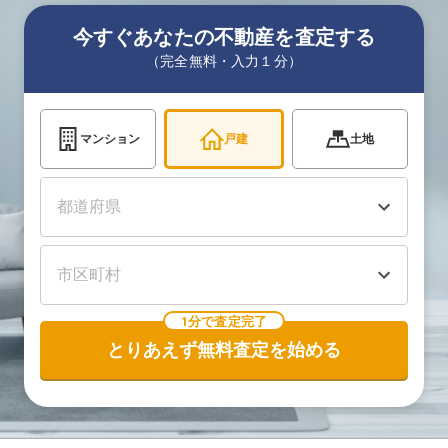
今すぐあなたの不動産を査定する
（完全無料・入力１分）
マンション
戸建
土地
1分で査定完了
とりあえず無料査定を始める