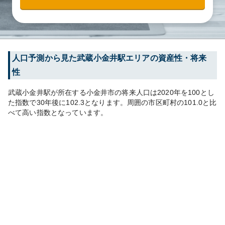
人口予測から見た
武蔵小金井
駅エリアの資産性・将来
性
武蔵小金井
駅が所在する
小金井市
の将来人口は
2020
年を100とし
た指数で30年後に
102.3
となります。
周囲の市区町村の
101.0
と比
べて
高い
指数となっています。