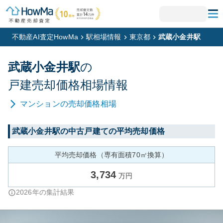
不動産AI査定HowMa
駅相場情報
東京都
武蔵小金井駅
武蔵小金井
駅
の
戸建
売却価格相場情報
マンション
の売却価格相場
武蔵小金井
駅の中古戸建ての平均売却価格
平均売却価格（専有面積70㎡換算）
3,734
万円
2026
年の集計結果