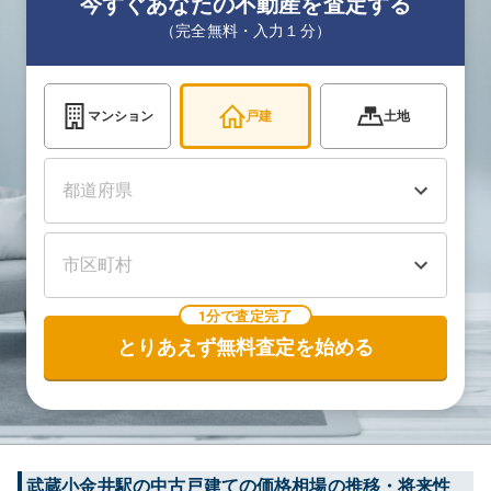
今すぐあなたの不動産を査定する
（完全無料・入力１分）
マンション
戸建
土地
1分で査定完了
とりあえず無料査定を始める
武蔵小金井
駅の中古戸建ての価格相場の推移・将来性