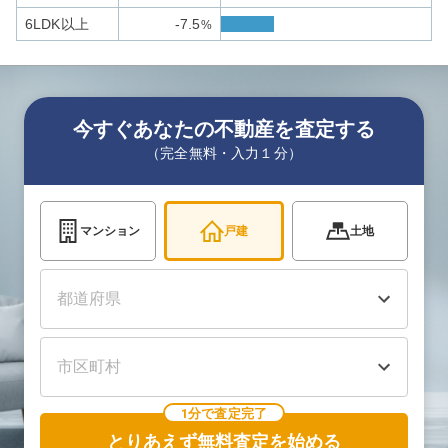
6LDK以上
-7.5
%
今すぐあなたの不動産を査定する
（完全無料・入力１分）
マンション
戸建
土地
1分で査定完了
とりあえず無料査定を始める