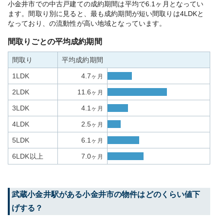
小金井市での中古戸建ての成約期間は平均で6.1ヶ月となってい
ます。間取り別に見ると、最も成約期間が短い間取りは4LDKと
なっており、の流動性が高い地域となっています。
間取りごとの平均成約期間
間取り
平均成約期間
1LDK
4.7
ヶ月
2LDK
11.6
ヶ月
3LDK
4.1
ヶ月
4LDK
2.5
ヶ月
5LDK
6.1
ヶ月
6LDK以上
7.0
ヶ月
武蔵小金井
駅がある
小金井市
の物件はどのくらい値下
げする？