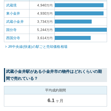
武蔵境
4,940
万円
東小金井
4,930
万円
武蔵小金井
3,734
万円
国分寺
5,244
万円
西国分寺
3,614
万円
JR中央線(快速)
の駅ごと売却価格相場
武蔵小金井
駅がある
小金井市
の物件はどれくらいの期
間で売れている？
平均成約期間
6.1
ヶ月