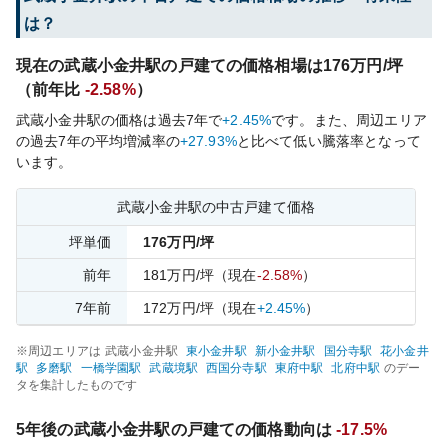
は？
現在の
武蔵小金井
駅の戸建ての価格相場は
176
万円/坪
（前年比
-2.58%
）
武蔵小金井
駅の価格は過去
7
年で
+2.45%
です。
また、周辺エリア
の過去
7
年の平均増減率の
+27.93%
と比べて
低い
騰落率となって
います。
武蔵小金井
駅の中古戸建て価格
坪単価
176
万円/坪
前年
181
万円/坪
（現在
-2.58%
）
7
年前
172
万円/坪
（現在
+2.45%
）
※周辺エリアは
武蔵小金井
駅
東小金井
駅
新小金井
駅
国分寺
駅
花小金井
駅
多磨
駅
一橋学園
駅
武蔵境
駅
西国分寺
駅
東府中
駅
北府中
駅
のデー
タを集計したものです
5年後の
武蔵小金井
駅の戸建ての価格動向は
-17.5%