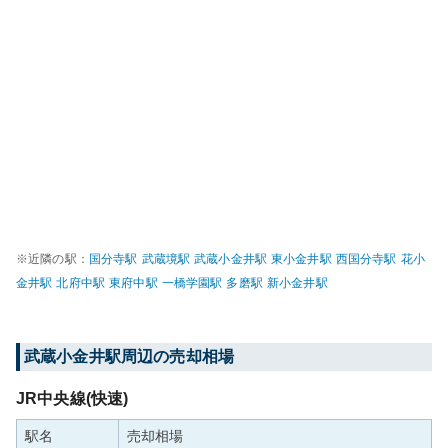
※近隣の駅：
国分寺
駅
武蔵境
駅
武蔵小金井
駅
東小金井
駅
西国分寺
駅
花小
金井
駅
北府中
駅
東府中
駅
一橋学園
駅
多磨
駅
新小金井
駅
武蔵小金井
駅周辺の売却相場
JR中央線(快速)
駅名
売却相場