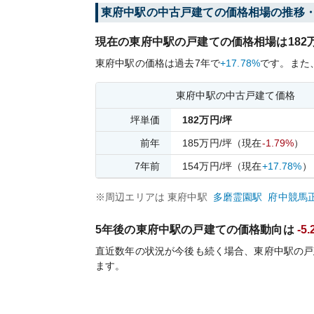
東府中
駅の中古戸建ての価格相場の推移
現在の
東府中
駅の戸建ての価格相場は
182
東府中
駅の価格は過去
7
年で
+17.78%
です。
また
東府中
駅の中古戸建て価格
坪単価
182
万円/坪
前年
185
万円/坪
（現在
-1.79%
）
7
年前
154
万円/坪
（現在
+17.78%
）
※周辺エリアは
東府中
駅
多磨霊園
駅
府中競馬
5年後の
東府中
駅の戸建ての価格動向は
-5
直近数年の状況が今後も続く場合、
東府中
駅の戸
ます。