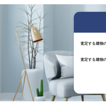
査定する建物
査定する
建物