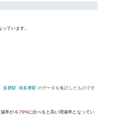
なっています。
駅
多磨
駅
南多摩
駅
のデータを集計したものです
増減率が
-6.76%
に比べると
高い
増減率となってい