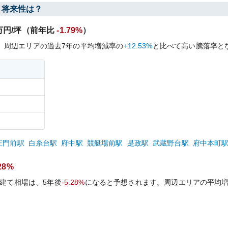
・将来性は？
万円/坪（前年比
-1.79%
）
、周辺エリアの過去
7
年の平均増減率の
+12.53%
と比べて
高い
騰落率と
正門前
駅
白糸台
駅
府中
駅
競艇場前
駅
是政
駅
武蔵野台
駅
府中本町
.28%
建て相場は、5年後
-5.28%
になると予想されます。周辺エリアの平均