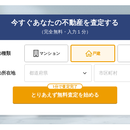
今すぐあなたの不動産を査定する
（完全無料・入力１分）
の種類
マンション
戸建
の
所在地
1分で査定完了
とりあえず無料査定を始める