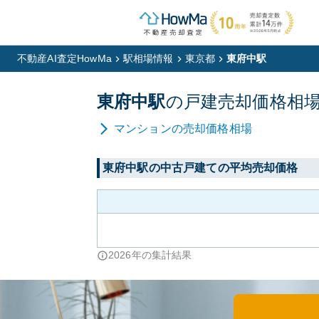
不動産AI査定HowMa
駅相場情報
東京都
東府中駅
東府中
駅
の
戸建
売却価格相
マンション
の売却価格相場
東府中
駅の中古戸建ての平均売却価格
2026
年の集計結果