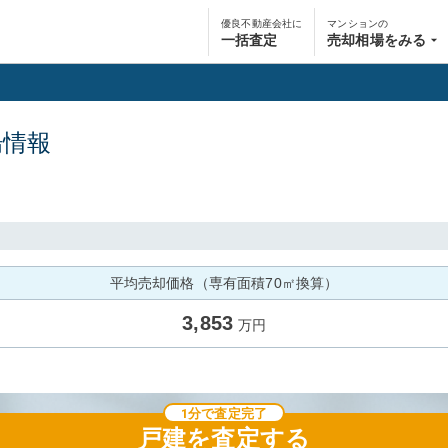
優良不動産会社に
マンションの
一括査定
売却相場をみる
場情報
平均売却価格（専有面積70㎡換算）
3,853
万円
1分で査定完了
戸建
を査定する