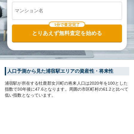
1分で査定完了
とりあえず無料査定を始める
人口予測から見た
浦宿
駅エリアの資産性・将来性
浦宿
駅が所在する
牡鹿郡女川町
の将来人口は
2020
年を100とした
指数で30年後に
47.6
となります。
周囲の市区町村の
61.2
と比べて
低い
指数となっています。