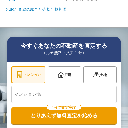
JR石巻線
の駅ごと売却価格相場
今すぐあなたの不動産を査定する
（完全無料・入力１分）
マンション
戸建
土地
1分で査定完了
とりあえず無料査定を始める