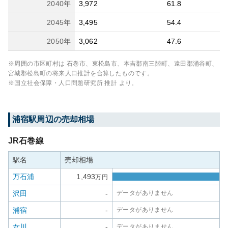
2040
年
3,972
61.8
2045
年
3,495
54.4
2050
年
3,062
47.6
※周囲の市区町村は
石巻市、東松島市、本吉郡南三陸町、遠田郡涌谷町、
宮城郡松島町
の将来人口推計を合算したものです。
※国立社会保障・人口問題研究所 推計 より。
浦宿
駅周辺の売却相場
JR石巻線
駅名
売却相場
万石浦
1,493
万円
沢田
-
データがありません
浦宿
-
データがありません
女川
-
データがありません