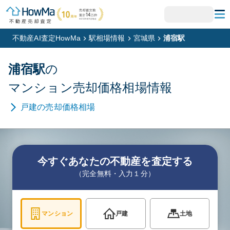
不動産AI査定HowMa
駅相場情報
宮城県
浦宿駅
浦宿
駅
の
マンション
売却価格相場情報
戸建
の売却価格相場
今すぐあなたの不動産を査定する
（完全無料・入力１分）
マンション
戸建
土地