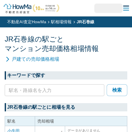
不動産AI査定HowMa
駅相場情報
JR石巻線
JR石巻線
の駅ごと
マンション
売却価格相場情報
戸建て
の売却価格相場
キーワードで探す
検索
JR石巻線
の駅ごとに相場を見る
駅名
売却相場
小牛田
-
データがありません