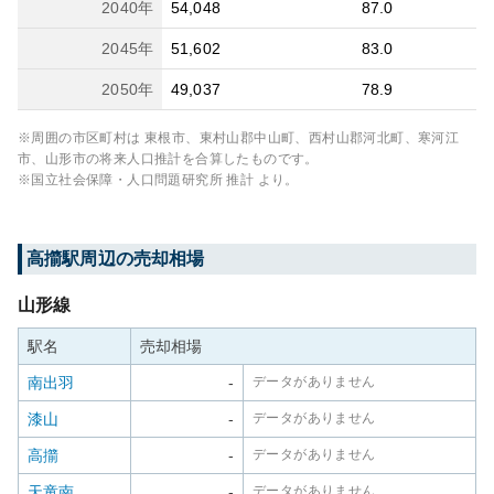
2040
年
54,048
87.0
2045
年
51,602
83.0
2050
年
49,037
78.9
※周囲の市区町村は
東根市、東村山郡中山町、西村山郡河北町、寒河江
市、山形市
の将来人口推計を合算したものです。
※国立社会保障・人口問題研究所 推計 より。
高擶
駅周辺の売却相場
山形線
駅名
売却相場
南出羽
-
データがありません
漆山
-
データがありません
高擶
-
データがありません
天童南
-
データがありません