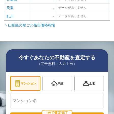
天童
-
データがありません
乱川
-
データがありません
山形線
の駅ごと売却価格相場
今すぐあなたの不動産を査定する
（完全無料・入力１分）
マンション
戸建
土地
1分で査定完了