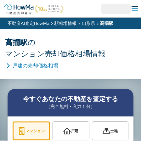
不動産AI査定HowMa
駅相場情報
山形県
高擶駅
高擶
駅
の
マンション
売却価格相場情報
戸建
の売却価格相場
今すぐあなたの不動産を査定する
（完全無料・入力１分）
マンション
戸建
土地