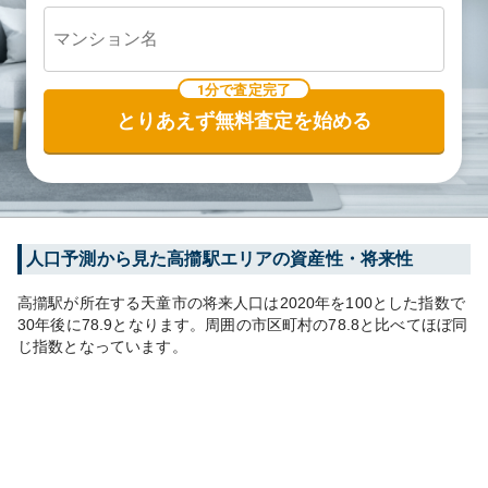
1分で査定完了
とりあえず無料査定を始める
人口予測から見た
高擶
駅エリアの資産性・将来性
高擶
駅が所在する
天童市
の将来人口は
2020
年を100とした指数で
30年後に
78.9
となります。
周囲の市区町村の
78.8
と比べて
ほぼ同
じ
指数となっています。