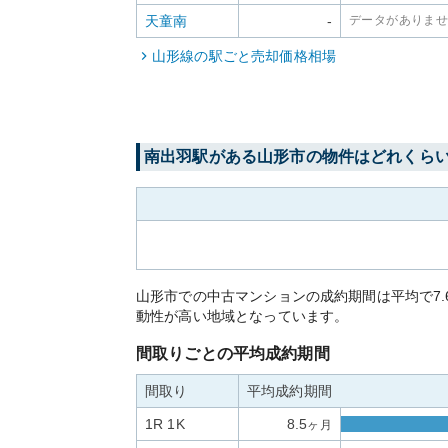
天童南
-
データがありま
山形線
の駅ごと売却価格相場
南出羽
駅がある
山形市
の物件はどれくら
山形市での中古マンションの成約期間は平均で7
動性が高い地域となっています。
間取りごとの平均成約期間
間取り
平均成約期間
1R 1K
8.5
ヶ月