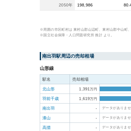
2050
年
198,986
80.
※周囲の市区町村は
東村山郡山辺町、東村山郡中山町
※国立社会保障・人口問題研究所 推計 より。
南出羽
駅周辺の売却相場
山形線
駅名
売却相場
北山形
1,391
万円
羽前千歳
1,619
万円
南出羽
-
データがありま
漆山
-
データがありま
高擶
-
データがありま