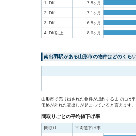
1LDK
7.8
ヶ月
2LDK
7.1
ヶ月
3LDK
6.8
ヶ月
4LDK以上
8.6
ヶ月
南出羽
駅がある
山形市
の物件はどのくら
山形市で売り出された物件が成約するまでには平
価格が外れた売出しが起こっていると言えます。
間取りごとの平均値下げ率
間取り
平均値下げ率