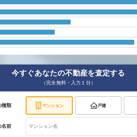
今すぐあなたの不動産を査定する
（完全無料・入力１分）
の種類
マンション
戸建
の
名前