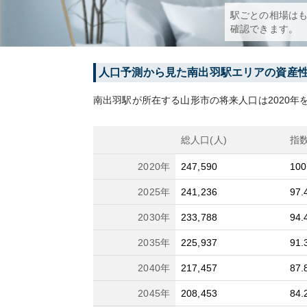
駅ごとの相場は
確認できます。
人口予測から見た
南出羽
駅エリアの資産
南出羽
駅が所在する
山形市
の将来人口は
2020
年を
総人口(人)
指
2020
年
247,590
100
2025
年
241,236
97.
2030
年
233,788
94.
2035
年
225,937
91.
2040
年
217,457
87.
2045
年
208,453
84.