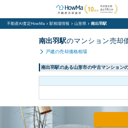
不動産AI査定HowMa
駅相場情報
山形県
南出羽駅
南出羽
駅
の
マンション
売却
戸建
の売却価格相場
南出羽
駅のある
山形市
の中古マンション