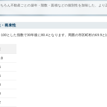
もちろん不動産ごとの築年・階数・面積などの個別性を加味した、より
性・将来性
100とした指数で30年後に
80.4
となります。
周囲の市区町村の
69.9
と
数
.0
4
4
3
8
2