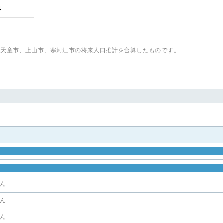
4
、天童市、上山市、寒河江市
の将来人口推計を合算したものです。
せん
せん
せん