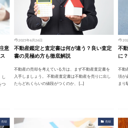
2025年6月26日
20
と注意
不動産鑑定と査定書は何が違う？良い査定
不
5ス
書の見極め方も徹底解説
に
不動産の売却を考えている方は、まず不動産査定書を
不動
入手しましょう。 不動産査定書は不動産を売りに出し
項が
。し
たらどれくらいの値段がつくのか、 […]
まり
をつ
売却
売却