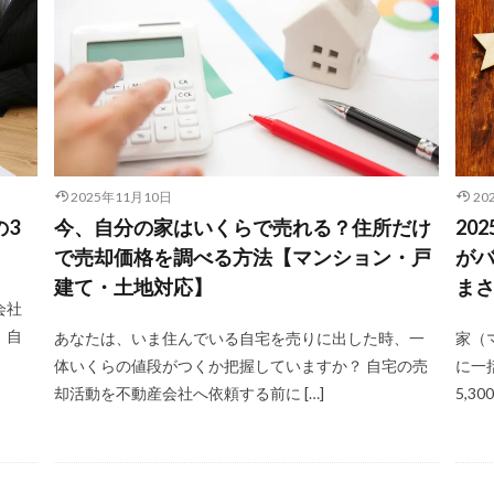
2025年11月10日
20
の3
今、自分の家はいくらで売れる？住所だけ
20
で売却価格を調べる方法【マンション・戸
が
建て・土地対応】
ま
会社
、自
あなたは、いま住んでいる自宅を売りに出した時、一
家（
体いくらの値段がつくか把握していますか？ 自宅の売
に一
却活動を不動産会社へ依頼する前に […]
5,30