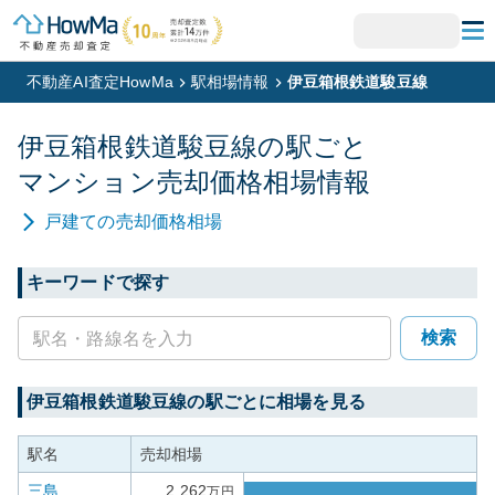
不動産AI査定HowMa
駅相場情報
伊豆箱根鉄道駿豆線
伊豆箱根鉄道駿豆線
の駅ごと
マンション
売却価格相場情報
戸建て
の売却価格相場
キーワードで探す
検索
伊豆箱根鉄道駿豆線
の駅ごとに相場を見る
駅名
売却相場
三島
2,262
万円