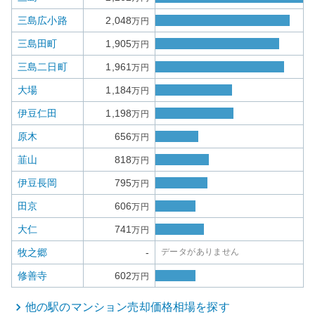
三島広小路
2,048
万円
三島田町
1,905
万円
三島二日町
1,961
万円
大場
1,184
万円
伊豆仁田
1,198
万円
原木
656
万円
韮山
818
万円
伊豆長岡
795
万円
田京
606
万円
大仁
741
万円
牧之郷
-
データがありません
修善寺
602
万円
他の駅の
マンション
売却価格相場を探す