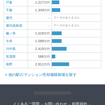
戸倉
1,217
万円
千曲
1,339
万円
屋代
-
データがありません
屋代高校前
-
データがありません
篠ノ井
1,618
万円
今井
1,589
万円
川中島
2,419
万円
安茂里
586
万円
長野
2,811
万円
他の駅の
マンション
売却価格相場を探す
よくあるご質問
-
お問い合わせ
-
利用規約
-