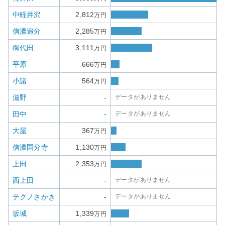
中軽井沢
2,812
万円
信濃追分
2,285
万円
御代田
3,111
万円
平原
666
万円
小諸
564
万円
滋野
-
データがありません
田中
-
データがありません
大屋
367
万円
信濃国分寺
1,130
万円
上田
2,353
万円
西上田
-
データがありません
テクノさかき
-
データがありません
坂城
1,339
万円