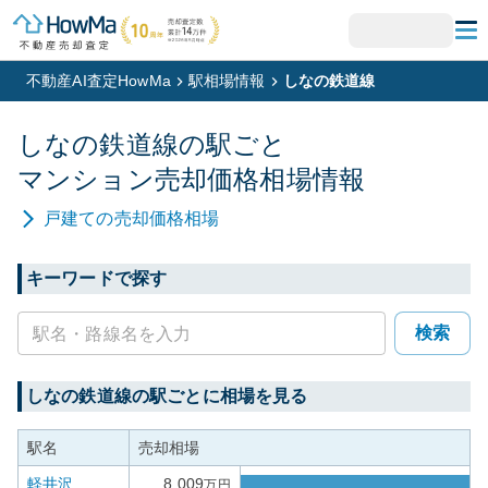
不動産AI査定HowMa
駅相場情報
しなの鉄道線
しなの鉄道線
の駅ごと
マンション
売却価格相場情報
戸建て
の売却価格相場
キーワードで探す
検索
しなの鉄道線
の駅ごとに相場を見る
駅名
売却相場
軽井沢
8,009
万円