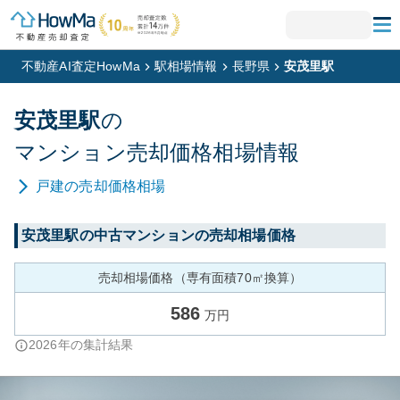
不動産AI査定HowMa
駅相場情報
長野県
安茂里駅
安茂里
駅
の
マンション
売却価格相場情報
戸建
の売却価格相場
安茂里
駅の中古マンションの売却相場価格
売却相場価格（専有面積70㎡換算）
586
万円
2026
年の集計結果