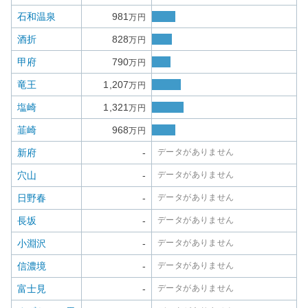
石和温泉
981
万円
酒折
828
万円
甲府
790
万円
竜王
1,207
万円
塩崎
1,321
万円
韮崎
968
万円
新府
-
データがありません
穴山
-
データがありません
日野春
-
データがありません
長坂
-
データがありません
小淵沢
-
データがありません
信濃境
-
データがありません
富士見
-
データがありません