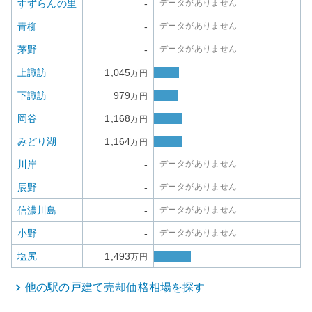
すずらんの里
-
データがありません
青柳
-
データがありません
茅野
-
データがありません
上諏訪
1,045
万円
下諏訪
979
万円
岡谷
1,168
万円
みどり湖
1,164
万円
川岸
-
データがありません
辰野
-
データがありません
信濃川島
-
データがありません
小野
-
データがありません
塩尻
1,493
万円
他の駅の
戸建て
売却価格相場を探す