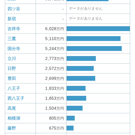
四ツ谷
-
データがありません
新宿
-
データがありません
吉祥寺
6,028
万円
三鷹
5,110
万円
国分寺
5,244
万円
立川
2,773
万円
日野
2,572
万円
豊田
2,699
万円
八王子
1,833
万円
西八王子
1,853
万円
高尾
1,504
万円
相模湖
805
万円
藤野
675
万円